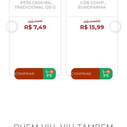
M
PETA CASEIRA
C/28 COMP
TRADICIONAL 120 G
EUROFARMA
R$ 7,99
R$ 54,92
R$ 7,49
R$ 15,99
COMPRAR
COMPRAR