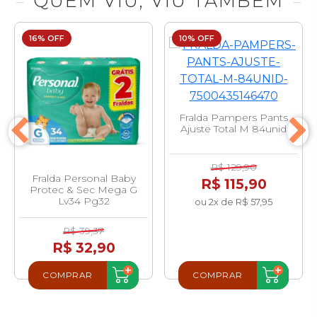
QUEM VIU, VIU TAMBEM
16% OFF
10% OFF
Fralda Pampers Pants
Ajuste Total M 84unid
R$ 129,90
Fralda Personal Baby
R$ 115,90
Protec & Sec Mega G
Lv34 Pg32
ou 2x de R$ 57,95
R$ 39,37
R$ 32,90
COMPRAR
COMPRAR