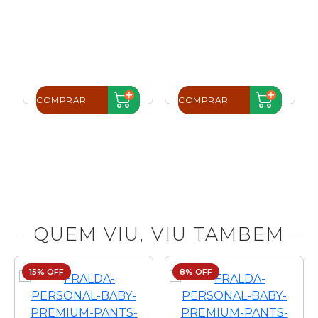
I
COMPRAR
COMPRAR
QUEM VIU, VIU TAMBEM
15% OFF
8% OFF