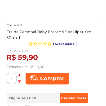
Cód:
48163
Fralda Personal Baby Protec & Sec Hiper Xxg
50unid
(
Avalie agora!
)
De:
R$ 69,90
R$ 59,90
Economia de
R$ 10,00
Comprar