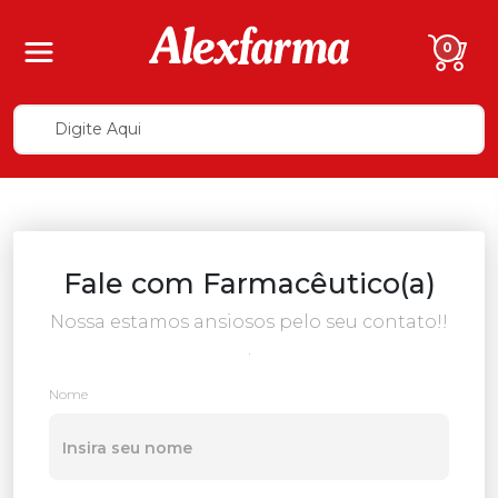
0
Fale com Farmacêutico(a)
Nossa estamos ansiosos pelo seu contato!!
.
Nome