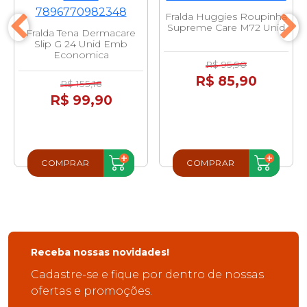
Fralda Huggies Roupinha
Supreme Care M72 Unid
Fralda Tena Dermacare
Slip G 24 Unid Emb
Economica
R$ 95,90
R$ 85,90
R$ 155,16
R$ 99,90
COMPRAR
COMPRAR
Receba nossas novidades!
Cadastre-se e fique por dentro de nossas
ofertas e promoções.