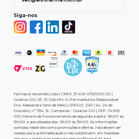
Siga-nos
Farmácia Yanomelo Ltda | CNPJ: 37.409.075/0001-30 |
Goiânia-GO | IE: 10.246.494-4 | Farmacêutica Responsável:
Dra. Alessandra Yano de Melo | CRF/GO: 2147 | Av. 24 de
Outubro, nº 1154, St. Campinas - Goiânia-GO | CEP: 74.505-
010 | Horário de Funcionamento de segunda a sexta : 8h00 às
19h00, e aos sábados das : 8h00 ás 13h00, As informações
contidas neste site como promoções e ofertas, não devem ser
usadas para automedicação e não substituem, em hipótese
alguma a medicação prescrita pelo profissional da área