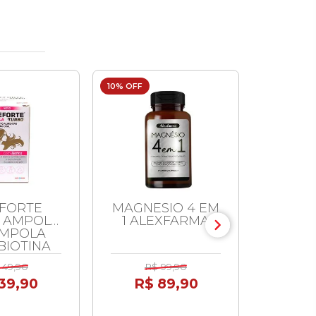
10% OFF
FORTE
MAGNESIO 4 EM
LIVR
 AMPOLA
1 ALEXFARMA
CLAR
AMPOLA
HO
BIOTINA
BR
3ML
 49,90
R$ 99,90
R$
39,90
R$ 89,90