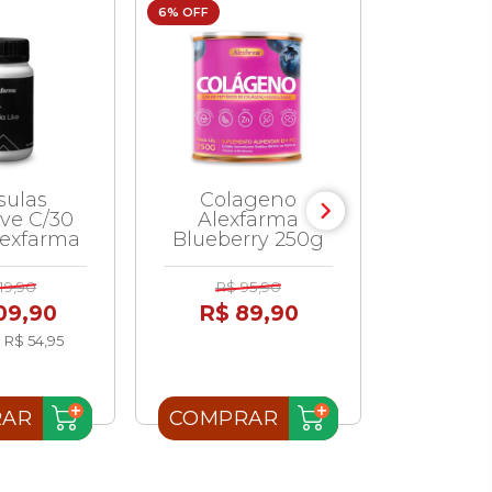
6% OFF
9% OFF
sulas
Colageno
Capsula
ave C/30
Alexfarma
Alexf
lexfarma
Blueberry 250g
C
19,90
R$ 95,90
R$ 1
09,90
R$ 89,90
R$ 
 R$ 54,95
RAR
COMPRAR
COMP