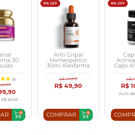
9% OFF
8% OFF
anat
Anti Gripal
Cap
arma 30
Homeopatico
Actris
sulas
30ml Alexfarma
Caps A
R$ 54,90
R$ 1
(1)
45,34
R$ 49,90
R$ 1
99,90
ou 2x de
 R$ 66,63
RAR
COMPRAR
COMP