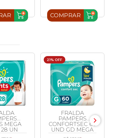
RAR
COMPRAR
COMP
21% OFF
24% OFF
ALDA
FRALDA
FRAL
MPERS
PAMPERS
DA 
S MEGA
CONFORTSEC 60
BABY 
 28 UN
UND GD MEGA