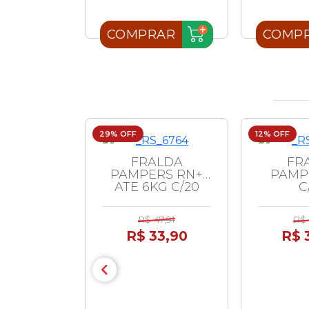
AR
COMPRAR
COMP
29% OFF
12% OFF
FRALDA
FR
PAMPERS RN+
PAMP
ATE 6KG C/20
C
R$ 47,91
R$ 
R$ 33,90
R$ 
A TURMA
ONICA
N 36 UND