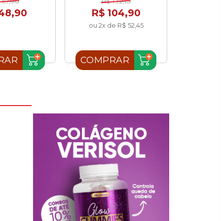
 67,90
R$ 132,15
R$
48,90
R$ 104,90
R$
ou 2x de R$ 52,45
RAR
COMPRAR
COMP