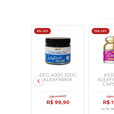
9% OFF
19% OFF
RIPIC
PEG 4000 300G
KER
FARMA
ALEXFARMA
ALEXF
CAP
12,00
R$ 109,90
R$ 
99,90
R$ 99,90
R$ 1
ou 3x d