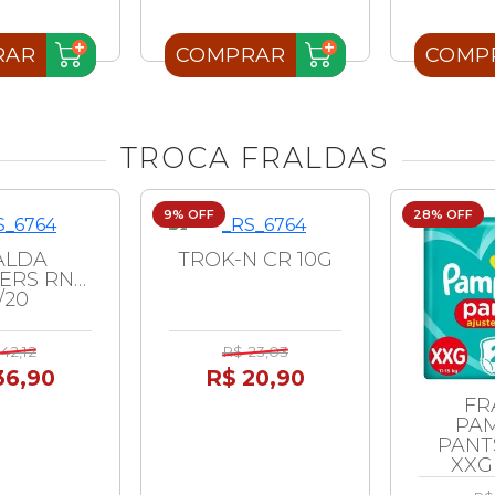
RAR
COMPRAR
COMP
TROCA FRALDAS
9% OFF
28% OFF
ALDA
TROK-N CR 10G
ERS RN
/20
42,12
R$ 23,03
36,90
R$ 20,90
FR
PA
PANT
XXG