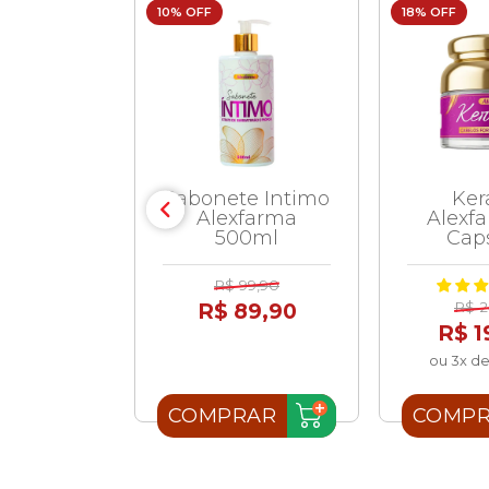
10% OFF
18% OFF
 Solar
Sabonete Intimo
Ker
ma Fps50
Alexfarma
Alexf
cura 50g
500ml
Cap
69,90
R$ 99,90
R$ 89,90
R$ 2
R$ 1
ou 3x de
RAR
COMPRAR
COMP