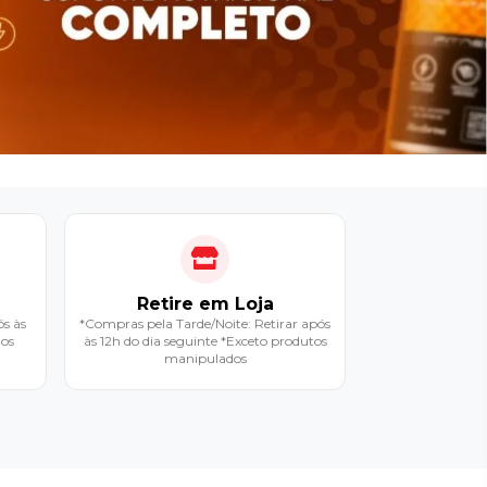
Retire em Loja
s às
*Compras pela Tarde/Noite: Retirar após
dos
às 12h do dia seguinte *Exceto produtos
manipulados