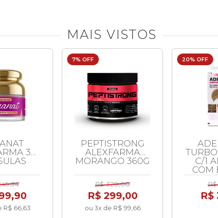
MAIS VISTOS
7% OFF
20% OFF
ANAT
PEPTISTRONG
ADE
ARMA 30
ALEXFARMA
TURBO
SULAS
MORANGO 360G
C/1 
COM 
245,34
R$ 320,00
R$
99,90
R$ 299,00
R$ 
e R$ 66,63
ou 3x de R$ 99,66