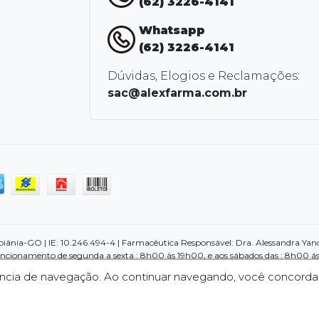
(62) 3226-4141
Whatsapp
(62) 3226-4141
Dúvidas, Elogios e Reclamações:
sac@alexfarma.com.br
nia-GO | IE: 10.246.494-4 | Farmacêutica Responsável: Dra. Alessandra Yano d
ncionamento de segunda a sexta : 8h00 às 19h00, e aos sábados das : 8h00 ás
cação e não substituem, em hipótese alguma a medicação prescrita pelo profi
iência de navegação. Ao continuar navegando, você concord
escrever o tratamento adequado. Qualquer dúvida sobre prescrição médica e p
dirigir-se a uma de nossas lojas, pois contamos com um profissional da área pa
 pela internet, imagens meramente ilustrativas. Em casos de divergências, o p