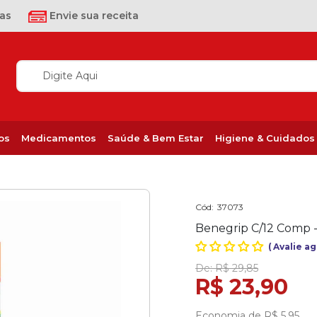
as
Envie sua receita
os
Medicamentos
Saúde & Bem Estar
Higiene & Cuidados
Cód:
37073
Benegrip C/12 Comp 
(
Avalie a
De:
R$ 29,85
R$ 23,90
Economia de
R$ 5,95