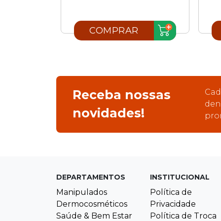
R
COMPRAR
Receba nossas
Cad
den
novidades!
pro
DEPARTAMENTOS
INSTITUCIONAL
Manipulados
Política de
Dermocosméticos
Privacidade
Saúde & Bem Estar
Política de Troca