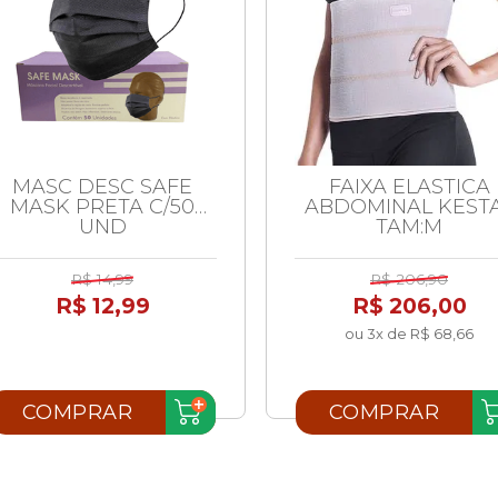
MASC DESC SAFE
FAIXA ELASTICA
MASK PRETA C/50
ABDOMINAL KEST
UND
TAM:M
R$ 14,99
R$ 206,90
R$ 12,99
R$ 206,00
ou 3x de R$ 68,66
COMPRAR
COMPRAR