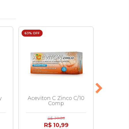
63% OFF
21% OFF
y
Aceviton C Zinco C/10
Benegri
Comp
C
R$ 30,26
R$ 10,99
R