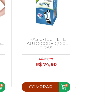
TIRAS G-TECH LITE
M
AL
AUTO-CODE C/ 50
DESCAR
TIRAS
BRANCA
R$ 79,90
R$ 74,90
R
COMPRAR
COM