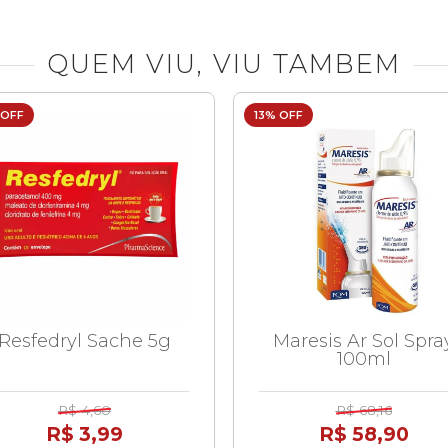
QUEM VIU, VIU TAMBEM
 OFF
13% OFF
Resfedryl Sache 5g
Maresis Ar Sol Spra
100ml
R$ 4,60
R$ 68,16
R$ 3,99
R$ 58,90