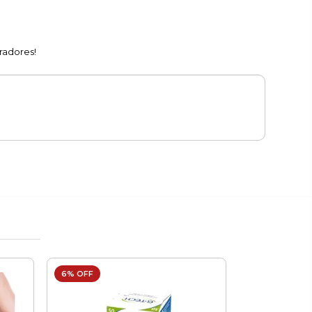
radores!
6% OFF
13% OFF