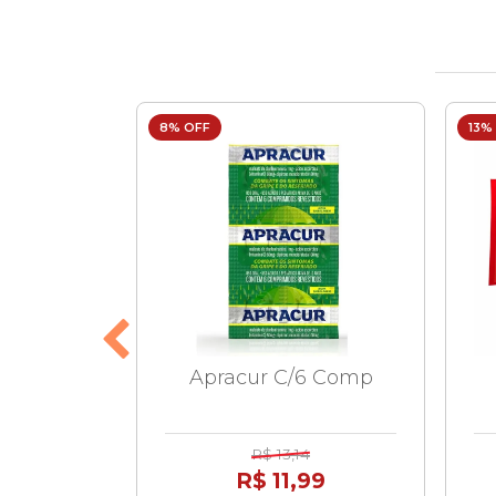
8% OFF
13%
 6 Comp
Apracur C/6 Comp
9
R$ 13,14
99
R$ 11,99