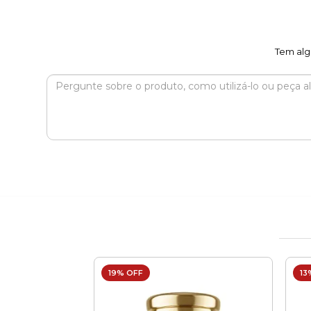
Tem alg
19% OFF
13