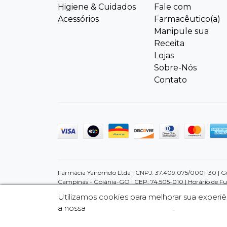
Higiene & Cuidados
Fale com
Acessórios
Farmacêutico(a)
Manipule sua
Receita
Lojas
Sobre-Nós
Contato
Farmácia Yanomelo Ltda | CNPJ: 37.409.075/0001-30 | Goiâ
Campinas - Goiânia-GO | CEP: 74.505-010 | Horário de Fu
promoções e ofertas, não devem ser usadas para automedi
Utilizamos cookies para melhorar sua exper
condições a diagnosticar qualquer problema de saúde e pr
a nossa
Política de Privacidade
.
através do nosso SAC (62) 3226-4141 e se preferir poderá 
divulgados no site são válidos apenas para compras feitas