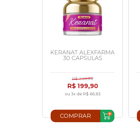
BD 3ML
KERANAT ALEXFARMA
 SOLOMED
30 CAPSULAS
00
R$ 245,34
,49
R$ 199,90
ou 3x de R$ 66,63
AR
COMPRAR