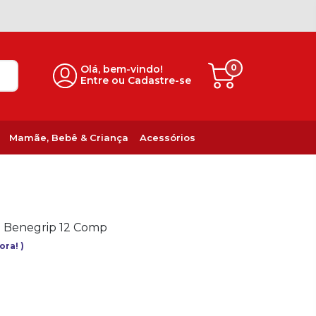
0
Olá, bem-vindo!
Entre ou Cadastre-se
Mamãe, Bebê & Criança
Acessórios
- Benegrip 12 Comp
gora!
)