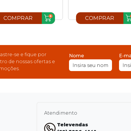
COMPRAR
COMPRAR
astre-se e fique por
Nome
E-ma
tro de nossas ofertas e
moções.
Atendimento
Televendas