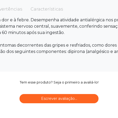
vertências
Características
 dor e à febre. Desempenha atividade antialérgica nos p
o sistema nervoso central, suavemente, conferindo sensa
 60 minutos após sua ingestão.
sintomas decorrentes das gripes e resfriados, como dores
ão dos seguintes componentes: dipirona (analgésico e ant
Tem esse produto? Seja o primeiro a avaliá-lo!
Escrever avaliação...