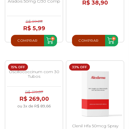
Aradois 50mg C/30 Comp
R$ 38,90
R$ 59,28
R$ 5,99
COMPRAR
COMPRAR
15% OFF
33% OFF
Oscillococcinum com 30
Tubos
R$ 319,57
R$ 269,00
ou 3x de R$ 89,66
Clenil Hfa 50mcg Spray