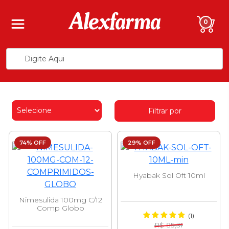
0
Filtrar por
74% OFF
29% OFF
Hyabak Sol Oft 10ml
Nimesulida 100mg C/12
Comp Globo
(1)
R$ 85,31