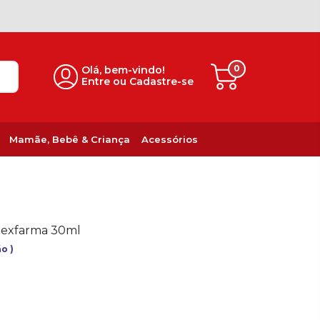
0
Olá, bem-vindo!
Entre ou Cadastre-se
Mamãe, Bebê & Criança
Acessórios
Alexfarma 30ml
ção
)