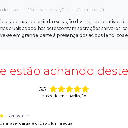
 de Uso
Contraindicação
Composição
 elaborada a partir da extração dos princípios ativos do 
 nas quais as abelhas acrescentam secreções salivares, ce
ve-se em grande parte à presença dos ácidos fenólicos e
ue estão achando deste
5/5
Baseado em
1
avaliação
-
3 anos atrás
para fazer gargarejo. É só diluir na água!