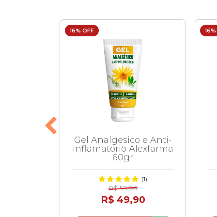
16% OFF
16%
-gripal
Gel Analgesico e Anti-
 500ml
inflamatorio Alexfarma
60gr
(4)
(1)
90
R$ 59,90
90
R$ 49,90