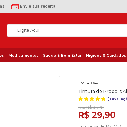
as
Envie sua receita
os
Medicamentos
Saúde & Bem Estar
Higiene & Cuidados
Cód:
40944
Tintura de Propolis 
(
1 Avalia
De:
R$ 36,90
R$ 29,90
Economia de
R$ 7,00