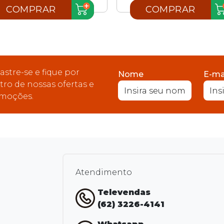
COMPRAR
COMPRAR
astre-se e fique por
Nome
E-ma
tro de nossas ofertas e
moções.
Atendimento
Televendas
(62) 3226-4141