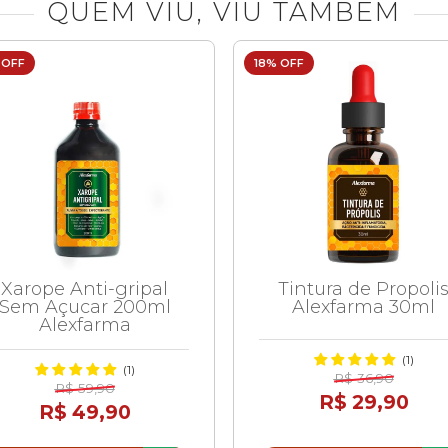
QUEM VIU, VIU TAMBEM
 OFF
18% OFF
Xarope Anti-gripal
Tintura de Propoli
Sem Açucar 200ml
Alexfarma 30ml
Alexfarma
(1)
(1)
R$ 36,90
R$ 59,90
R$ 29,90
R$ 49,90