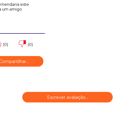
omendaria este
a um amigo
(0)
(0)
ompartilhar...
Escrever avaliação...