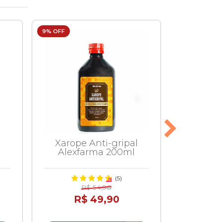
9% OFF
8% OFF
s
Xarope Anti-gripal
Xarope
Alexfarma 200ml
Sem A
Al
(5)
R
R$ 54,90
R
R$ 49,90