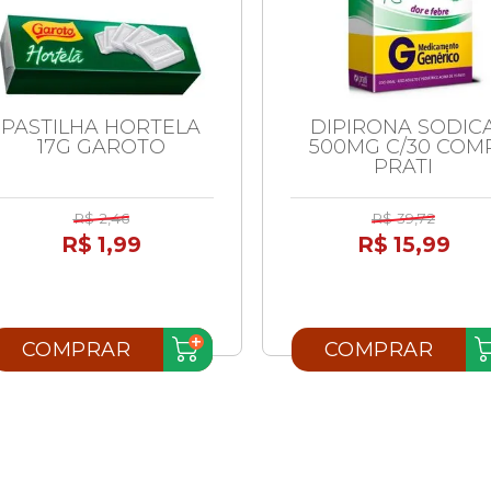
PASTILHA HORTELA
DIPIRONA SODIC
17G GAROTO
500MG C/30 COM
PRATI
R$ 2,46
R$ 39,72
R$ 1,99
R$ 15,99
COMPRAR
COMPRAR