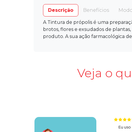
Descrição
Benefícios
Modo
A Tintura de própolis é uma preparação
brotos, flores e exsudados de plantas,
produto. A sua ação farmacológica de
Veja o q
Eu uso 