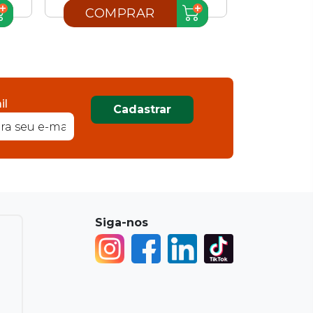
COMPRAR
COM
il
Cadastrar
Siga-nos