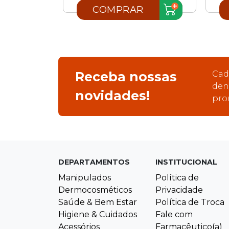
R
COMPRAR
Receba nossas
Cad
den
novidades!
pro
DEPARTAMENTOS
INSTITUCIONAL
Manipulados
Política de
Dermocosméticos
Privacidade
Saúde & Bem Estar
Política de Troca
Higiene & Cuidados
Fale com
Acessórios
Farmacêutico(a)