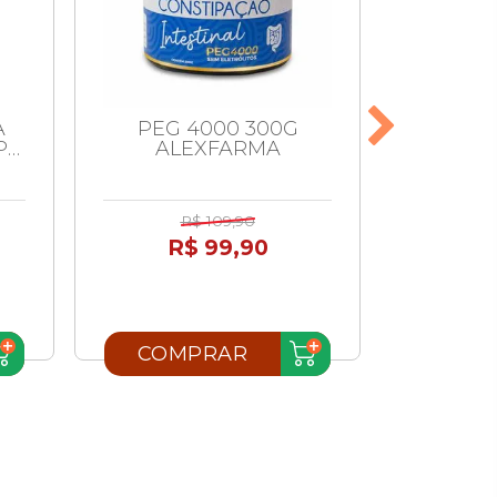
A
PEG 4000 300G
DIPIRO
P
ALEXFARMA
C/20 
R$ 109,90
R$ 99,90
R
COMPRAR
COM