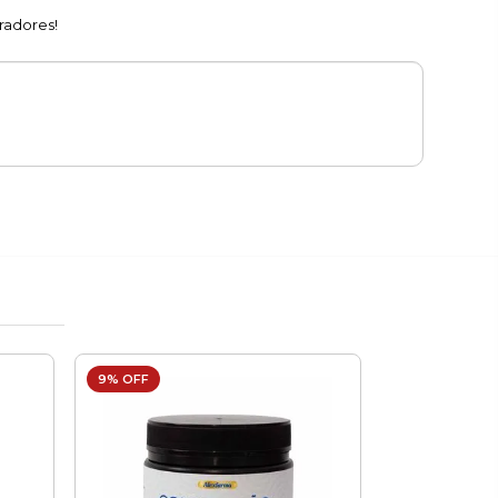
radores!
9% OFF
31% OFF