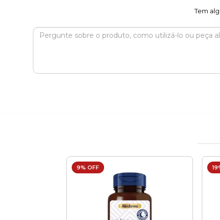
Tem alg
9% OFF
19