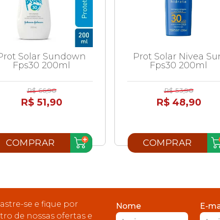
Prot Solar Sundown
Prot Solar Nivea Su
Fps30 200ml
Fps30 200ml
R$ 66,90
R$ 53,90
R$ 51,90
R$ 48,90
COMPRAR
COMPRAR
astre-se e fique por
Nome
E-ma
tro de nossas ofertas e