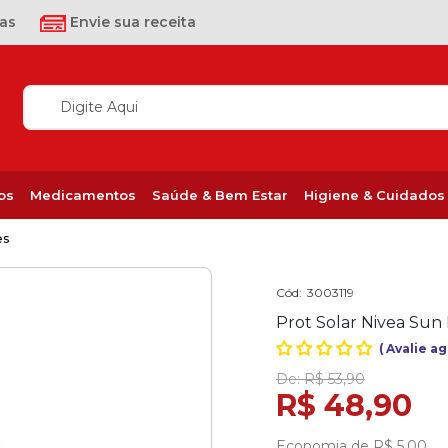
as
Envie sua receita
os
Medicamentos
Saúde & Bem Estar
Higiene & Cuidados
es
Cód:
3003119
Prot Solar Nivea Su
(
Avalie a
De:
R$ 53,90
R$ 48,90
Economia de
R$ 5,00