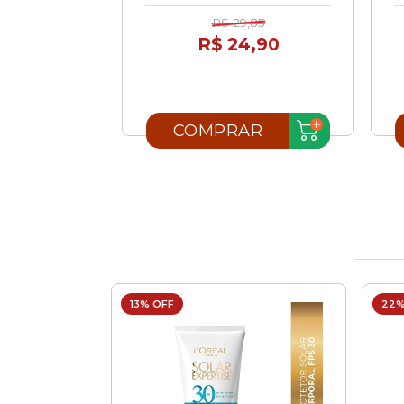
,90
R$ 29,85
,99
R$ 24,90
AR
COMPRAR
13% OFF
22%