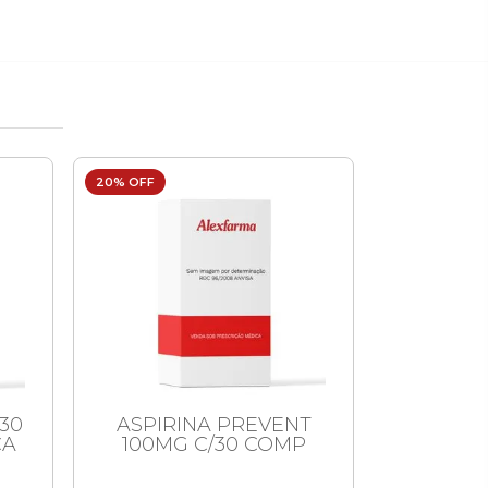
20% OFF
9% OFF
30
ASPIRINA PREVENT
APRAC
CA
100MG C/30 COMP