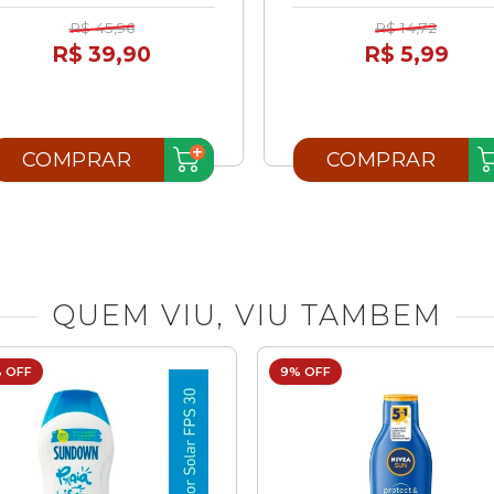
R$ 45,96
R$ 14,72
R$ 39,90
R$ 5,99
COMPRAR
COMPRAR
QUEM VIU, VIU TAMBEM
 OFF
9% OFF