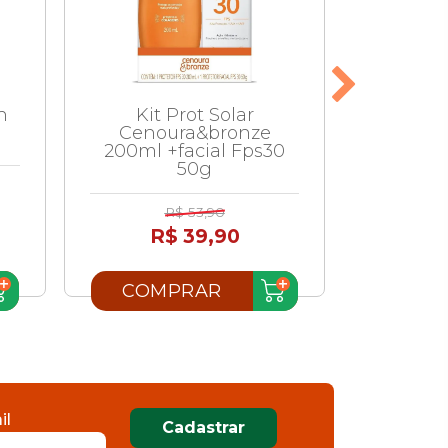
n
Kit Prot Solar
Kit Pro
Cenoura&bronze
Sun F
200ml +facial Fps30
Gratis
50g
R$ 53,90
R
R$ 39,90
COMPRAR
COM
il
Cadastrar