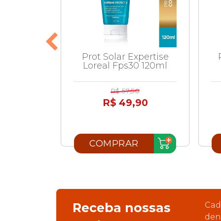
ar Nivea
Prot Solar Expertise
200ml+
Loreal Fps30 120ml
l
R$ 57,50
0
R$ 49,90
90
R
COMPRAR
Receba nossas
Cad
den