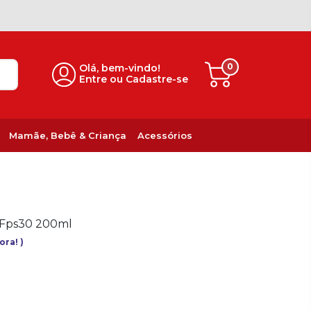
0
Olá, bem-vindo!
Entre ou Cadastre-se
Mamãe, Bebê & Criança
Acessórios
n Fps30 200ml
gora!
)