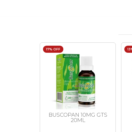
17% OFF
13
RE ADAPT
BUSCOPAN 10MG GTS
BAS 16UND
20ML