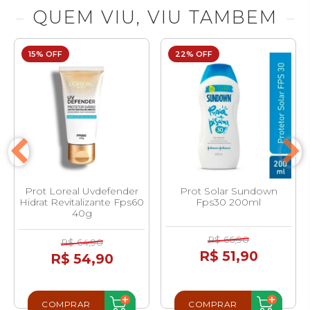
QUEM VIU, VIU TAMBEM
15% OFF
22% OFF
Prot Loreal Uvdefender
Prot Solar Sundown
Hidrat Revitalizante Fps60
Fps30 200ml
40g
R$ 66,90
R$ 64,90
R$ 51,90
R$ 54,90
COMPRAR
COMPRAR