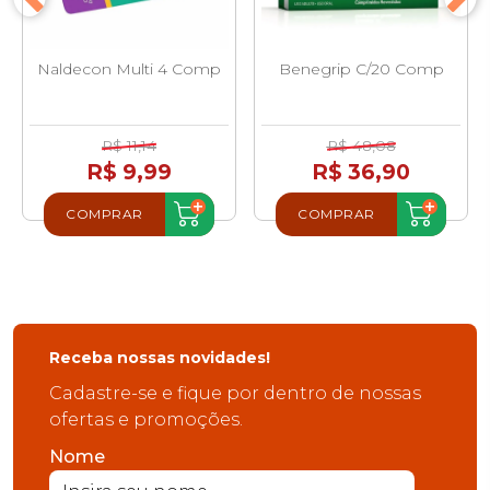
Naldecon Multi 4 Comp
Benegrip C/20 Comp
R$ 11,14
R$ 48,08
R$ 9,99
R$ 36,90
COMPRAR
COMPRAR
Receba nossas novidades!
Cadastre-se e fique por dentro de nossas
ofertas e promoções.
Nome