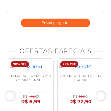
Enviar pergunta
OFERTAS ESPECIAIS
98% OFF
27% OFF
G
TADALAFILA 5MG C/30
CICAPLAST BAUME B5
COMP GERMED
+ 40ML
R$ 414,65
R$ 99,90
R$ 6,99
R$ 72,90