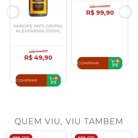
R$ 109,20
R$ 99,90
XAROPE ANTI-GRIPAL
ALEXFARMA 200ML
R$ 54,90
R$ 49,90
COMPRAR
COMPRAR
QUEM VIU, VIU TAMBEM
89% OFF
69% OFF