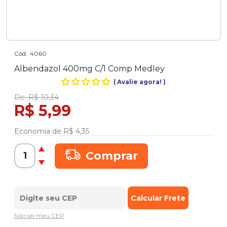
Cód:
4060
Albendazol 400mg C/1 Comp Medley
(
Avalie agora!
)
De:
R$ 10,34
R$ 5,99
Economia de
R$ 4,35
Comprar
Não sei meu CEP