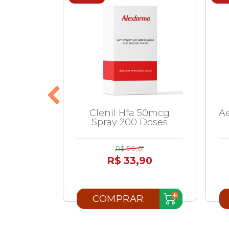
 32mcg
Clenil Hfa 50mcg
Ae
ses
Spray 200 Doses
R$ 50,61
(1)
9
R$ 33,90
90
R
COMPRAR