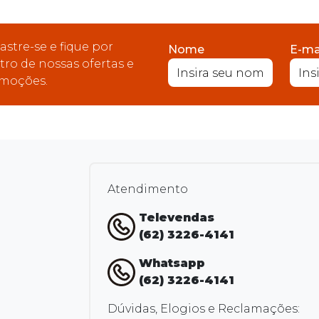
astre-se e fique por
Nome
E-ma
tro de nossas ofertas e
moções.
Atendimento
Televendas
(62) 3226-4141
Whatsapp
(62) 3226-4141
Dúvidas, Elogios e Reclamações: