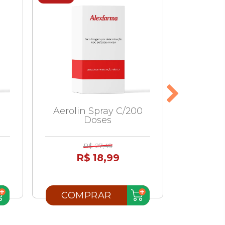
Aerolin Spray C/200
Budes
Doses
C/
R$ 27,49
R$ 18,99
R
COMPRAR
COM