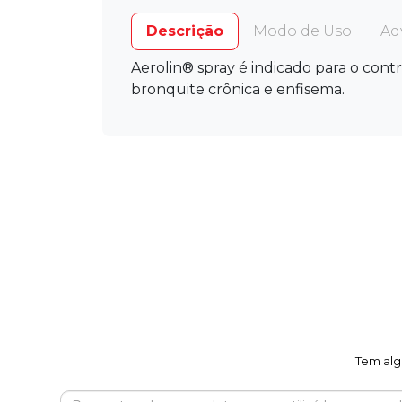
Descrição
Modo de Uso
Ad
Aerolin® spray é indicado para o cont
bronquite crônica e enfisema.
Tem alg