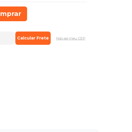
mprar
Não sei meu CEP