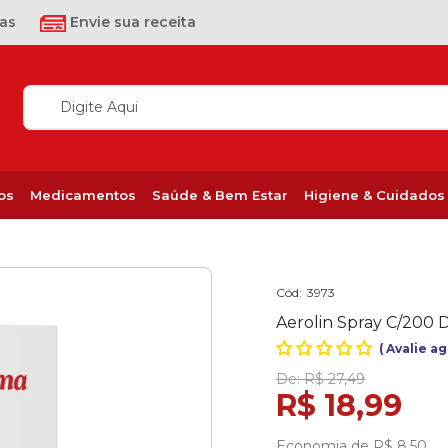
as
Envie sua receita
os
Medicamentos
Saúde & Bem Estar
Higiene & Cuidados
Cód:
3973
Aerolin Spray C/200 
(
Avalie a
De:
R$ 27,49
R$ 18,99
Economia de
R$ 8,50