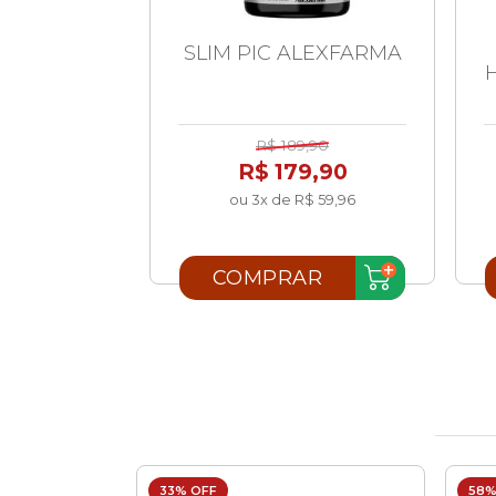
LA 50MG
SLIM PIC ALEXFARMA
 TEUTO
,24
R$ 189,90
,99
R$ 179,90
ou 3x de R$ 59,96
AR
COMPRAR
33% OFF
58%