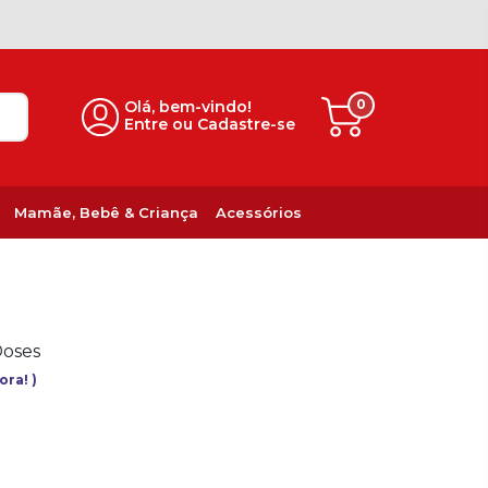
0
Olá, bem-vindo!
Entre ou Cadastre-se
Mamãe, Bebê & Criança
Acessórios
Doses
gora!
)