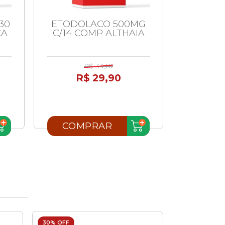
30
ETODOLACO 500MG
FOS
CA
C/14 COMP ALTHAIA
TROM
R$ 34,10
R$ 29,90
R
COMPRAR
COM
30% OFF
21% OFF