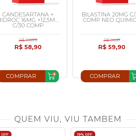
CANDESARTANA +
BILASTINA 20MG C/
HIDROC 16MG +12,5MG
COMP NEO QUIMI
C/30 COMP
R$ 118,72
R$ 99,21
R$ 58,90
R$ 59,90
COMPRAR
COMPRAR
QUEM VIU, VIU TAMBEM
 OFF
19% OFF