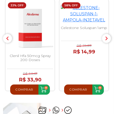
33% OFF
58% OFF
Celestone Soluspan 1amp
R$ 35,89
R$ 14,99
Clenil Hfa 50mcg Spray
200 Doses
R$ 50,61
R$ 33,90
COMPRAR
COMPRAR