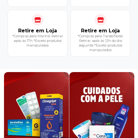
Retire em Loja
Retire em Loja
*Compras pela Manhã: Retirar
*Compras pela Tarde/Noite:
após às 17h *Exceto produtos
Retirar após às 12h do dia
manipulados
seguinte *Exceto produtos
manipulados