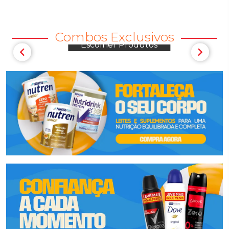
Combos Exclusivos
tos
Escolher Produtos