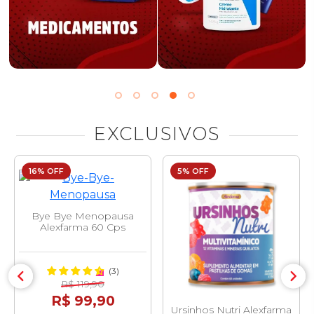
EXCLUSIVOS
16% OFF
5% OFF
Bye Bye Menopausa
Alexfarma 60 Cps
(3)
R$ 119,90
R$ 99,90
Ursinhos Nutri Alexfarma