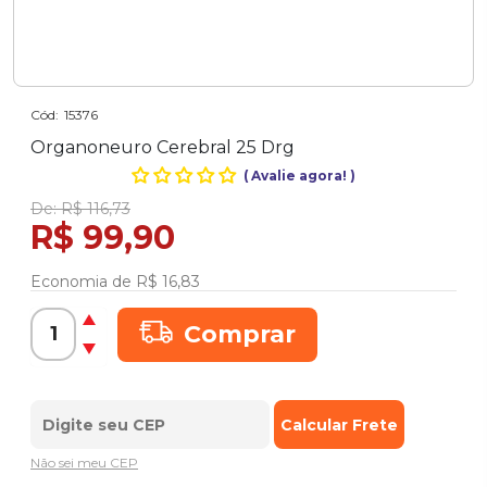
Cód:
15376
Organoneuro Cerebral 25 Drg
(
Avalie agora!
)
De:
R$ 116,73
R$ 99,90
Economia de
R$ 16,83
Comprar
Não sei meu CEP