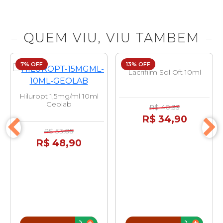
QUEM VIU, VIU TAMBEM
7% OFF
13% OFF
Lacrifilm Sol Oft 10ml
Hiluropt 1,5mg/ml 10ml
Geolab
R$ 40,33
R$ 34,90
R$ 53,05
R$ 48,90