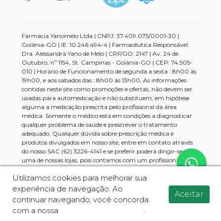
Farmácia Yanomelo Ltda | CNPJ: 37.409.075/0001-30 |
Goiânia-GO | IE: 10.246.494-4 | Farmacêutica Responsável:
Dra. Alessandra Yano de Melo | CRF/GO: 2147 | Av. 24 de
Outubro, nº 1154, St. Campinas - Goiânia-GO | CEP: 74.505-
010 | Horário de Funcionamento de segunda a sexta : 8h00 às
19h00, e aos sábados das : 8h00 ás 13h00, As informações
contidas neste site como promoções e ofertas, não devem ser
usadas para automedicação e não substituem, em hipótese
alguma a medicação prescrita pelo profissional da área
médica. Somente o médico está em condições a diagnosticar
qualquer problema de saúde e prescrever o tratamento
adequado. Qualquer dúvida sobre prescrição médica e
produtos divulgados em nosso site, entre em contato através
do nosso SAC (62) 3226-4141 e se preferir poderá dirigir-se a
uma de nossas lojas, pois contamos com um profissional da
área para maiores esclarecimentos.Os preços e promoções
Utilizamos cookies para melhorar sua
divulgados no site são válidos apenas para compras feitas pela
internet, imagens meramente ilustrativas. Em casos de
experiência de navegação. Ao
Aceitar
divergências, o preço válido será sempre o exibido no
continuar navegando, você concorda
momento da finalização da compra.
com a nossa
Política de Privacidade
.