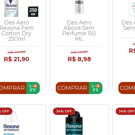
Des Aero
Des Aero
Des 
Rexona Fem
Above Sem
Sens
Cotton Dry
Perfume 150
250ml
ML
R
R$ 34,89
R$ 14,29
R$ 21,90
R$ 8,98
OMPRAR
COMPRAR
COM
% OFF
34% OFF
34% OFF