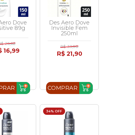
Aero Dove
Des Aero Dove
itive 89g
Invisible Fem
250ml
R$ 26,62
R$ 33,90
$ 16,99
R$ 21,90
PRAR
COMPRAR
34% OFF