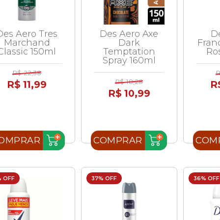
Des Aero Tres
Des Aero Axe
D
Marchand
Dark
Franc
Classic 150ml
Temptation
Ro
Spray 160ml
R$ 22,38
R
R$ 18,28
R$ 11,99
R
R$ 10,99
OMPRAR
COMPRAR
COM
% OFF
37% OFF
36% OFF