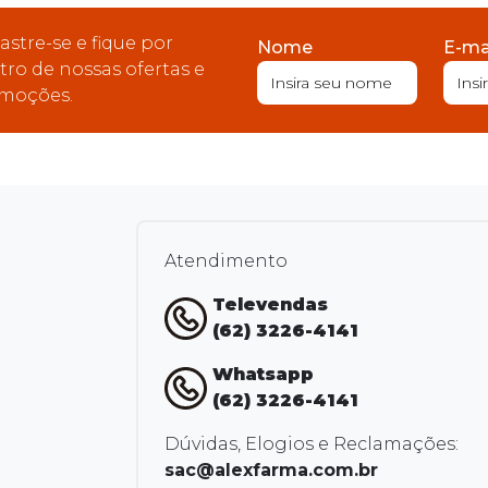
astre-se e fique por
Nome
E-ma
tro de nossas ofertas e
moções.
Atendimento
Televendas
(62) 3226-4141
Whatsapp
(62) 3226-4141
Dúvidas, Elogios e Reclamações:
sac@alexfarma.com.br