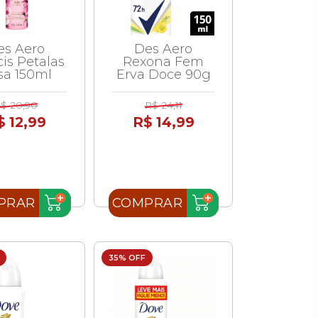
es Aero
Des Aero
is Petalas
Rexona Fem
sa 150ml
Erva Doce 90g
$ 20,90
R$ 24,11
$ 12,99
R$ 14,99
PRAR
COMPRAR
35% OFF