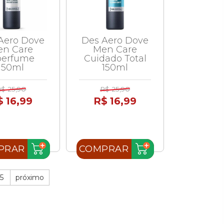
Aero Dove
Des Aero Dove
en Care
Men Care
perfume
Cuidado Total
150ml
150ml
$ 25,90
R$ 25,90
$ 16,99
R$ 16,99
PRAR
COMPRAR
5
próximo