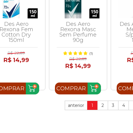
Des Aero
Des Aero
Des 
Rexona Fem
Rexona Masc
M
Cotton Dry
Sem Perfume
S/
150ml
90g
R$ 22,89
R
(1)
R$ 14,99
R$ 22,89
R
R$ 14,99
OMPRAR
COMPRAR
COM
anterior
1
2
3
4