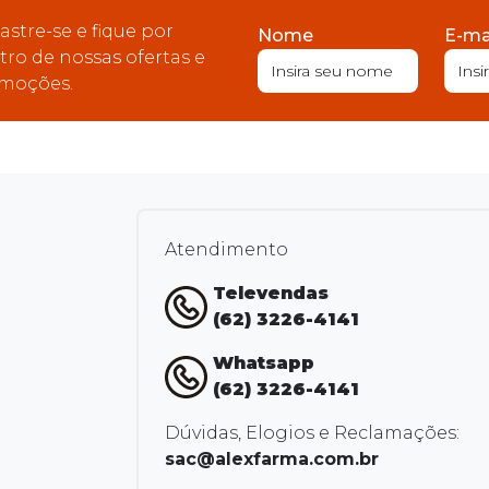
astre-se e fique por
Nome
E-ma
tro de nossas ofertas e
moções.
Atendimento
Televendas
(62) 3226-4141
Whatsapp
(62) 3226-4141
Dúvidas, Elogios e Reclamações:
sac@alexfarma.com.br