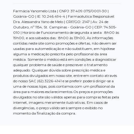
Farmácia Yanomelo Ltda | CNPJ: 37.409.075/0001-30 |
Goiânia-GO | IE: 10.246.494-4 | Farmacêutica Responsável:
Dra. Alessandra Yano de Melo | CRF/GO: 2147 | Av. 24 de
Outubro, nº 1154, St. Campinas - Goiânia-GO | CEP: 74.505-
010 | Horário de Funcionamento de segunda a sexta : 8h00 às
19h00, e aos sábados das : 8h00 ás 13h00, As informações
contidas neste site como promoções e ofertas, não devem ser
usadas para automedicação e não substituem, em hipótese
alguma a medicação prescrita pelo profissional da área
médica. Somente o médico está em condições a diagnosticar
qualquer problema de saúde e prescrever o tratamento
adequado. Qualquer dúvida sobre prescrição médica e
produtos divulgados em nosso site, entre em contato através
do nosso SAC (62) 3226-4141 e se preferir poderá dirigir-se a
uma de nossas lojas, pois contamos com um profissional da
área para maiores esclarecimentos.Os preços e promoções
divulgados no site são válidos apenas para compras feitas pela
internet, imagens meramente ilustrativas. Em casos de
divergências, o preço válido será sempre o exibido no
momento da finalização da compra.