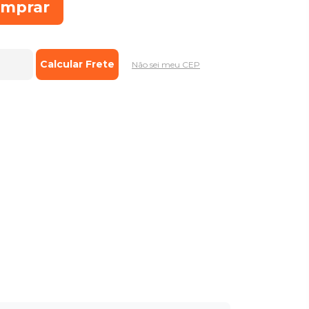
mprar
Não sei meu CEP