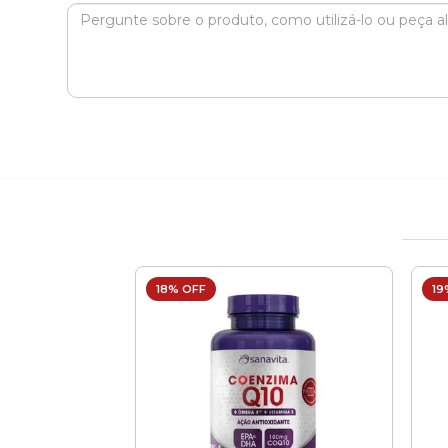
18% OFF
19