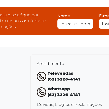
astre-se e fique por
Nome
E-ma
tro de nossas ofertas e
moções.
Atendimento
Televendas
(62) 3226-4141
Whatsapp
(62) 3226-4141
Dúvidas, Elogios e Reclamações: