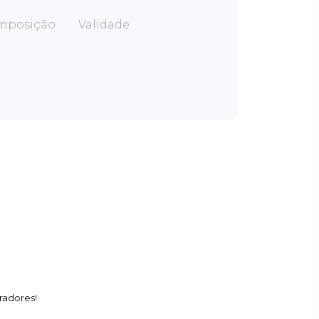
mposição
Validade
radores!