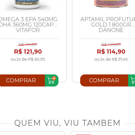
OMEGA 3 EPA 540MG
APTAMIL PROFUTU
DHA 360MG 120CAPS
GOLD 1 800GR
VITAFOR
DANONE
R$ 151,30
R$ 129,90
R$ 121,90
R$ 114,90
ou 2x de R$ 60,95
ou 2x de R$ 57,45
COMPRAR
COMPRAR
QUEM VIU, VIU TAMBEM