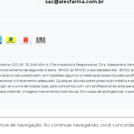
sac@alexfarma.com.br
nia-GO | IE: 10.246.494-4 | Farmacêutica Responsável: Dra. Alessandra Yano d
ncionamento de segunda a sexta : 8h00 às 19h00, e aos sábados das : 8h00 ás
cação e não substituem, em hipótese alguma a medicação prescrita pelo profi
escrever o tratamento adequado. Qualquer dúvida sobre prescrição médica e p
dirigir-se a uma de nossas lojas, pois contamos com um profissional da área pa
 pela internet, imagens meramente ilustrativas. Em casos de divergências, o p
iência de navegação. Ao continuar navegando, você concord