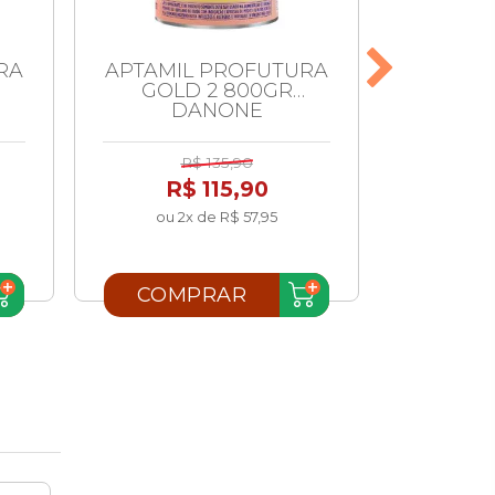
RA
APTAMIL PROFUTURA
AP
GOLD 2 800GR
PROFUT
DANONE
D
R$ 135,90
R
R$ 115,90
R
ou 2x de R$ 57,95
COMPRAR
COM