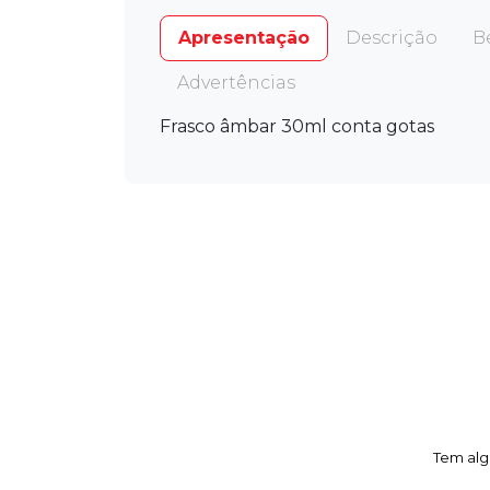
Apresentação
Descrição
B
Advertências
Frasco âmbar 30ml conta gotas
Tem alg