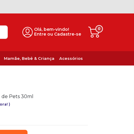
0
Olá, bem-vindo!
Entre ou Cadastre-se
Mamãe, Bebê & Criança
Acessórios
e de Pets 30ml
gora!
)