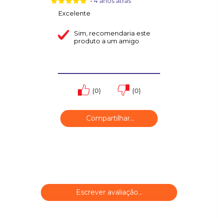
-
4 anos atrás
Excelente
Sim
, recomendaria este
produto a um amigo
(0)
(0)
Compartilhar...
Escrever avaliação...