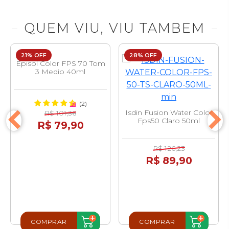
QUEM VIU, VIU TAMBEM
21% OFF
28% OFF
Episol Color FPS 70 Tom
3 Medio 40ml
(2)
Isdin Fusion Water Color
R$ 101,36
Fps50 Claro 50ml
R$ 79,90
R$ 126,23
R$ 89,90
COMPRAR
COMPRAR