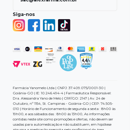
Siga-nos
Farmácia Yanomelo Ltda | CNPJ: 37.409.075/0001-30 |
Goiânia-GO | IE: 10.246.494-4 | Farmacêutica Responsável:
Dra. Alessandra Yano de Melo | CRF/GO: 2147 | Av. 24 de
Outubro, nº 1154, St. Campinas - Goiânia-GO | CEP: 74.505-
010 | Horário de Funcionamento de segunda a sexta : 8h00 às
19h00, e aos sábados das : 8h00 ás 13h00, As informações
contidas neste site como promoções e ofertas, não devem ser
usadas para automedicação e não substituem, em hipótese
alguma a medicação prescrita pelo profissional da área