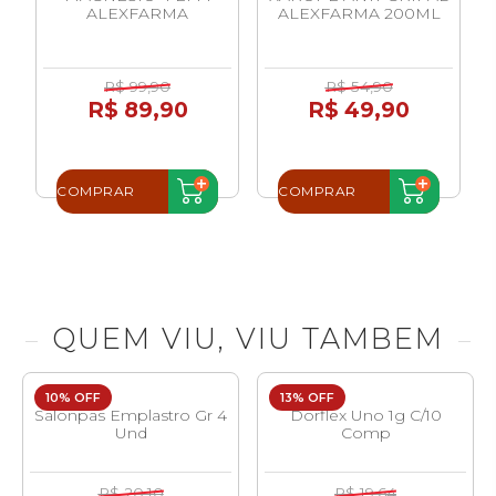
S
ALEXFARMA
ALEXFARMA 200ML
R$ 99,90
R$ 54,90
R$ 89,90
R$ 49,90
COMPRAR
COMPRAR
QUEM VIU, VIU TAMBEM
10% OFF
13% OFF
Salonpas Emplastro Gr 4
Dorflex Uno 1g C/10
Und
Comp
R$ 20,10
R$ 19,64