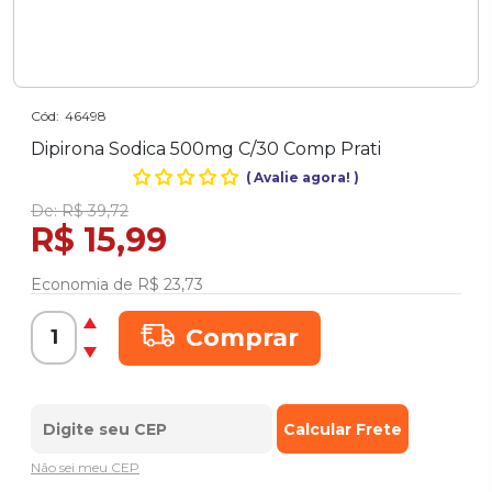
Cód:
46498
Dipirona Sodica 500mg C/30 Comp Prati
(
Avalie agora!
)
De:
R$ 39,72
R$ 15,99
Economia de
R$ 23,73
Comprar
Não sei meu CEP