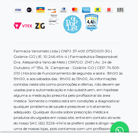
Farmácia Yanomelo Ltda | CNPJ: 37.409.075/0001-30 |
Goiânia-GO | IE: 10.246.494-4 | Farmacêutica Responsável:
Dra. Alessandra Yano de Melo | CRF/GO: 2147 | Av. 24 de
Outubro, nº 1154, St. Campinas - Goiânia-GO | CEP: 74.505-
010 | Horário de Funcionamento de segunda a sexta : 8h00 às
19h00, e aos sábados das : 8h00 ás 13h00, As informações
contidas neste site como promoções e ofertas, não devem ser
usadas para automedicação e não substituem, em hipótese
alguma a medicação prescrita pelo profissional da área
médica. Somente o médico está em condições a diagnosticar
qualquer problema de saúde e prescrever o tratamento
adequado. Qualquer dúvida sobre prescrição médica e
produtos divulgados em nosso site, entre em contato através
do nosso SAC (62) 3226-4141 e se preferir poderá dirigir-se a
uma de nossas lojas, pois contamos com um profissional da
área para maiores esclarecimentos.Os preços e promoções