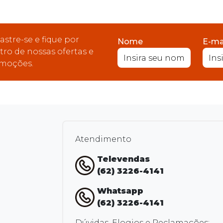
astre-se e fique por
Nome
E-ma
tro de nossas ofertas e
moções.
Atendimento
Televendas
(62) 3226-4141
Whatsapp
(62) 3226-4141
Dúvidas, Elogios e Reclamações: