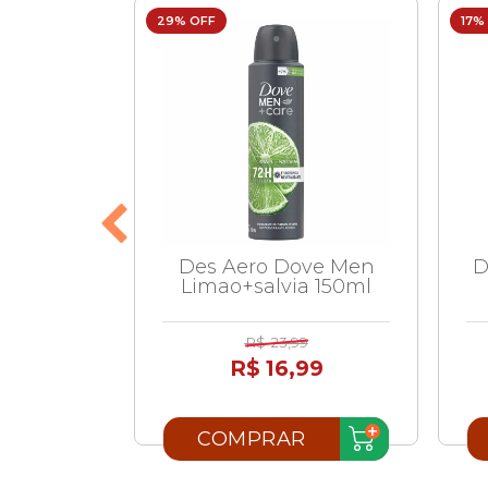
29% OFF
17%
rancis
Des Aero Dove Men
D
rmelho
Limao+salvia 150ml
l
R$ 23,99
99
R$ 16,99
R
COMPRAR