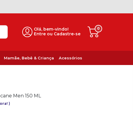
0
Olá, bem-vindo!
Entre ou Cadastre-se
Mamãe, Bebê & Criança
Acessórios
icane Men 150 ML
gora!
)