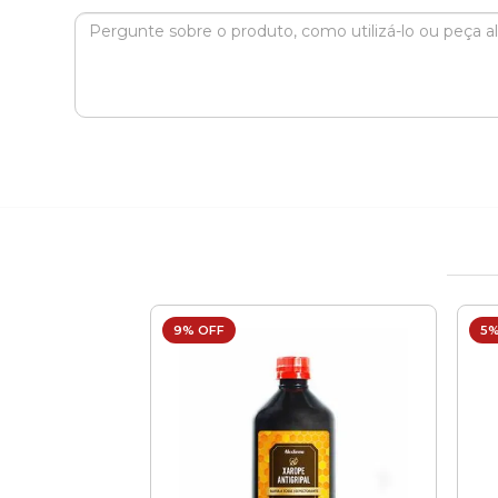
9% OFF
5%