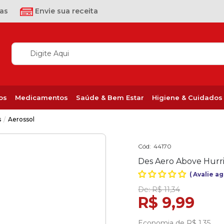
as
Envie sua receita
os
Medicamentos
Saúde & Bem Estar
Higiene & Cuidados
s
Aerossol
Cód:
44170
Des Aero Above Hurr
(
Avalie a
De:
R$ 11,34
R$ 9,99
Economia de
R$ 1,35