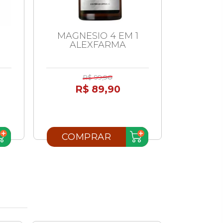
MAGNESIO 4 EM 1
FAIX
ALEXFARMA
ABDOM
R$ 99,90
R
R$ 89,90
R$
ou 3
COMPRAR
COM