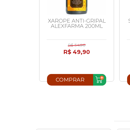
ECH FREE
XAROPE ANTI-GRIPAL
 50 TIRAS
ALEXFARMA 200ML
,30
R$ 54,90
,90
R$ 49,90
AR
COMPRAR