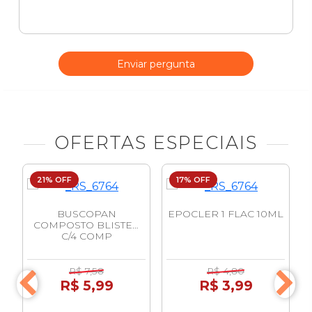
Enviar pergunta
OFERTAS ESPECIAIS
21% OFF
17% OFF
10
BUSCOPAN
EPOCLER 1 FLAC 10ML
COMPOSTO BLISTER
C/4 COMP
R$ 7,58
R$ 4,80
R$ 5,99
R$ 3,99