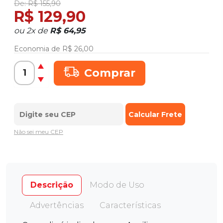
De:
R$ 155,90
R$ 129,90
ou
2
x
de
R$ 64,95
Economia de
R$ 26,00
Comprar
Não sei meu CEP
Descrição
Modo de Uso
Advertências
Características