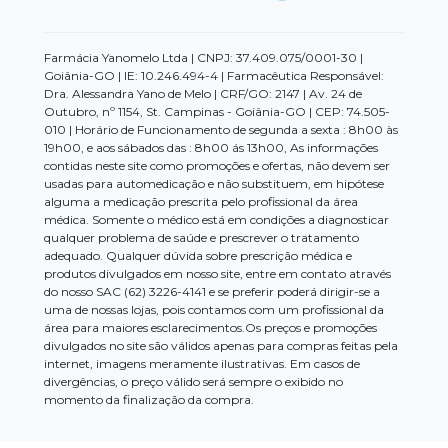
Farmácia Yanomelo Ltda | CNPJ: 37.409.075/0001-30 |
Goiânia-GO | IE: 10.246.494-4 | Farmacêutica Responsável:
Dra. Alessandra Yano de Melo | CRF/GO: 2147 | Av. 24 de
Outubro, nº 1154, St. Campinas - Goiânia-GO | CEP: 74.505-
010 | Horário de Funcionamento de segunda a sexta : 8h00 às
19h00, e aos sábados das : 8h00 ás 13h00, As informações
contidas neste site como promoções e ofertas, não devem ser
usadas para automedicação e não substituem, em hipótese
alguma a medicação prescrita pelo profissional da área
médica. Somente o médico está em condições a diagnosticar
qualquer problema de saúde e prescrever o tratamento
adequado. Qualquer dúvida sobre prescrição médica e
produtos divulgados em nosso site, entre em contato através
do nosso SAC (62) 3226-4141 e se preferir poderá dirigir-se a
uma de nossas lojas, pois contamos com um profissional da
área para maiores esclarecimentos.Os preços e promoções
divulgados no site são válidos apenas para compras feitas pela
internet, imagens meramente ilustrativas. Em casos de
divergências, o preço válido será sempre o exibido no
momento da finalização da compra.