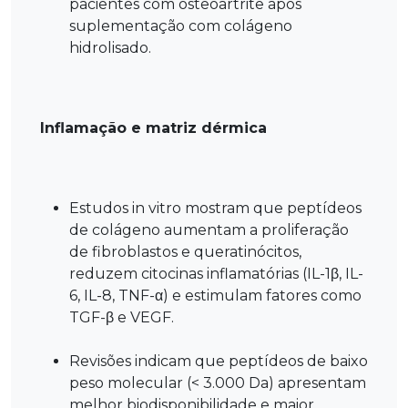
pacientes com osteoartrite após
suplementação com colágeno
hidrolisado.
Inflamação e matriz dérmica
Estudos in vitro mostram que peptídeos
de colágeno aumentam a proliferação
de fibroblastos e queratinócitos,
reduzem citocinas inflamatórias (IL-1β, IL-
6, IL-8, TNF-α) e estimulam fatores como
TGF-β e VEGF.
Revisões indicam que peptídeos de baixo
peso molecular (< 3.000 Da) apresentam
melhor biodisponibilidade e maior