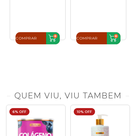
A
COMPRAR
COMPRAR
QUEM VIU, VIU TAMBEM
6% OFF
10% OFF