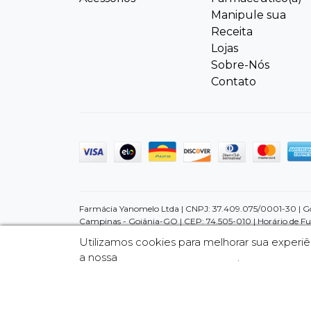
Manipule sua
Receita
Lojas
Sobre-Nós
Contato
Farmácia Yanomelo Ltda | CNPJ: 37.409.075/0001-30 | Goiâ
Campinas - Goiânia-GO | CEP: 74.505-010 | Horário de Fu
promoções e ofertas, não devem ser usadas para automedi
Utilizamos cookies para melhorar sua exper
condições a diagnosticar qualquer problema de saúde e pr
a nossa
Política de Privacidade
.
através do nosso SAC (62) 3226-4141 e se preferir poderá 
divulgados no site são válidos apenas para compras feitas
finalização da compra.