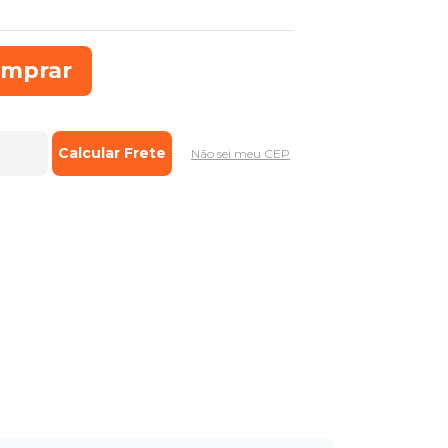
mprar
Não sei meu CEP