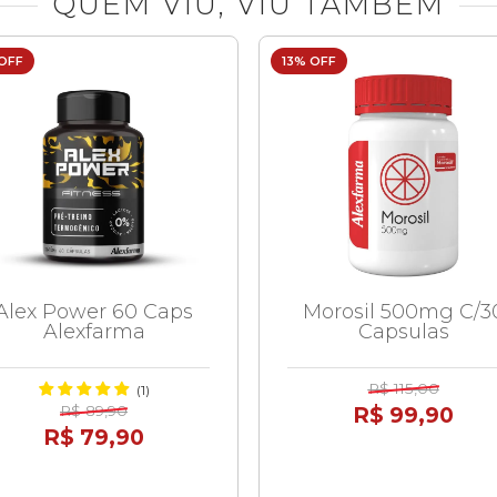
QUEM VIU, VIU TAMBEM
 OFF
13% OFF
Alex Power 60 Caps
Morosil 500mg C/3
Alexfarma
Capsulas
R$ 115,00
(1)
R$ 89,90
R$ 99,90
R$ 79,90