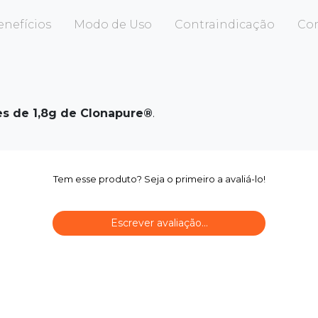
enefícios
Modo de Uso
Contraindicação
Co
es de 1,8g de Clonapure®
.
Tem esse produto? Seja o primeiro a avaliá-lo!
Escrever avaliação...