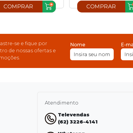
COMPRAR
COMPRAR
astre-se e fique por
Nome
E-ma
tro de nossas ofertas e
moções.
Atendimento
Televendas
(62) 3226-4141