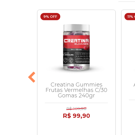
9% OFF
11%
e 54g
Creatina Gummies
rma
Frutas Vermelhas C/30
Gomas 240gr
1
R$ 109,90
,90
R$ 99,90
59,95