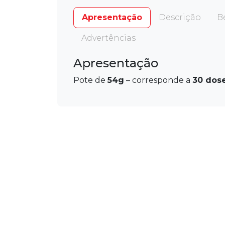
Apresentação
Descrição
B
Advertências
Apresentação
Pote de
54g
– corresponde a
30 dos