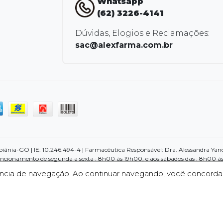
Whatsapp
(62) 3226-4141
Dúvidas, Elogios e Reclamações:
sac@alexfarma.com.br
nia-GO | IE: 10.246.494-4 | Farmacêutica Responsável: Dra. Alessandra Yano d
ncionamento de segunda a sexta : 8h00 às 19h00, e aos sábados das : 8h00 ás
cação e não substituem, em hipótese alguma a medicação prescrita pelo profi
iência de navegação. Ao continuar navegando, você concord
escrever o tratamento adequado. Qualquer dúvida sobre prescrição médica e p
dirigir-se a uma de nossas lojas, pois contamos com um profissional da área pa
 pela internet, imagens meramente ilustrativas. Em casos de divergências, o p