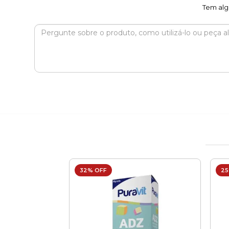
Tem alg
32% OFF
25