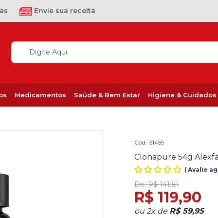
as
Envie sua receita
os
Medicamentos
Saúde & Bem Estar
Higiene & Cuidados
Cód:
51459
Clonapure 54g Alexf
(
Avalie a
De:
R$ 141,81
R$ 119,90
ou
2
x
de
R$ 59,95