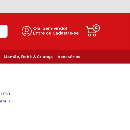
0
Olá, bem-vindo!
Entre ou Cadastre-se
Mamãe, Bebê & Criança
Acessórios
arma
gora!
)