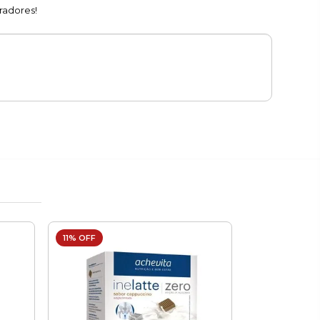
radores!
11% OFF
22% OFF