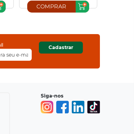
COMPRAR
COM
il
Cadastrar
Siga-nos