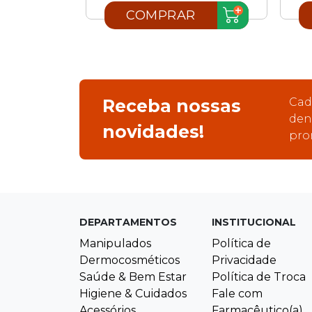
R
COMPRAR
Receba nossas
Cad
den
novidades!
pro
DEPARTAMENTOS
INSTITUCIONAL
Manipulados
Política de
Dermocosméticos
Privacidade
Saúde & Bem Estar
Política de Troca
Higiene & Cuidados
Fale com
Acessórios
Farmacêutico(a)