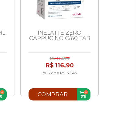
ML
INELATTE ZERO
OLEO
CAPPUCINO C/60 TAB
FAR
R$ 132,06
R$ 116,90
R
ou 2x de R$ 58,45
COMPRAR
COM