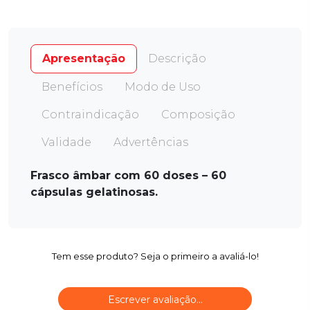
Apresentação
Descrição
Benefícios
Modo de Uso
Contraindicação
Composição
Validade
Advertências
Frasco âmbar com 60 doses – 60
cápsulas gelatinosas.
Tem esse produto? Seja o primeiro a avaliá-lo!
Escrever avaliação...