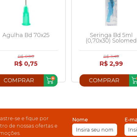
Agulha Bd 70x25
Seringa Bd 5ml
(0,70x30) Solomed
R$ 0,90
R$ 3,49
R$ 0,75
R$ 2,99
COMPRAR
COMPRAR
astre-se e fique por
Nome
E-ma
tro de nossas ofertas e
moções.