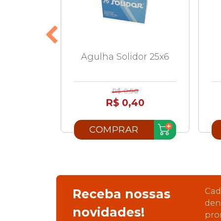
d 3ml
Agulha Solidor 25x6
olomed
R$ 0,50
49
R$ 0,40
R
COMPRAR
Receba nossas
Cad
den
novidades!
pro