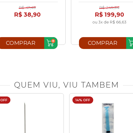
R$ 47,49
R$ 245,34
R$ 38,90
R$ 199,90
ou 3x de R$ 66,63
COMPRAR
COMPRAR
QUEM VIU, VIU TAMBEM
 OFF
14% OFF