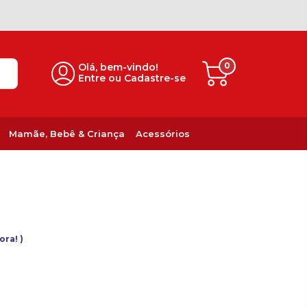
0
Olá, bem-vindo!
Entre ou Cadastre-se
Mamãe, Bebê & Criança
Acessórios
gora!
)