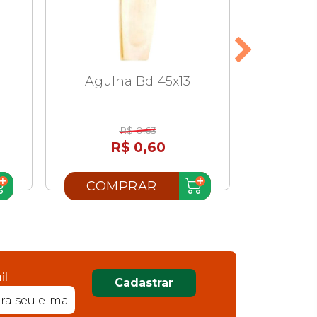
Agulha Bd 45x13
Agulh
R$ 0,63
R$ 0,60
R
COMPRAR
COM
il
Cadastrar