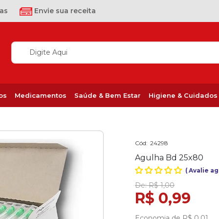
as
Envie sua receita
os
Medicamentos
Saúde & Bem Estar
Higiene & Cuidados
Cód:
24298
Agulha Bd 25x80
(
Avalie a
De:
R$ 1,00
R$ 0,99
Economia de
R$ 0,01