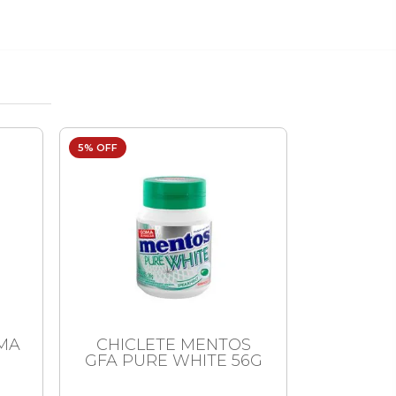
5% OFF
6% OFF
MA
CHICLETE MENTOS
CO
GFA PURE WHITE 56G
ALEXFARMA 
C/ HO