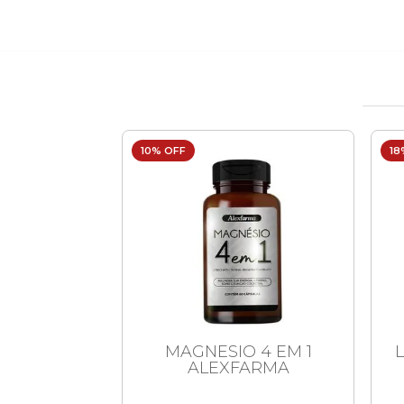
10% OFF
18
E TURBO
MAGNESIO 4 EM 1
1 AMPOLA
ALEXFARMA
INA 3ML