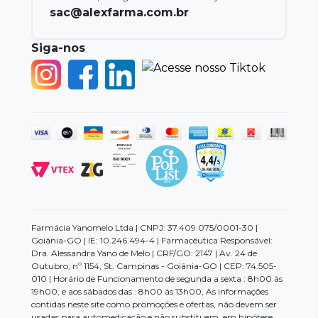
sac@alexfarma.com.br
Siga-nos
Farmácia Yanomelo Ltda | CNPJ: 37.409.075/0001-30 |
Goiânia-GO | IE: 10.246.494-4 | Farmacêutica Responsável:
Dra. Alessandra Yano de Melo | CRF/GO: 2147 | Av. 24 de
Outubro, nº 1154, St. Campinas - Goiânia-GO | CEP: 74.505-
010 | Horário de Funcionamento de segunda a sexta : 8h00 às
19h00, e aos sábados das : 8h00 ás 13h00, As informações
contidas neste site como promoções e ofertas, não devem ser
usadas para automedicação e não substituem, em hipótese