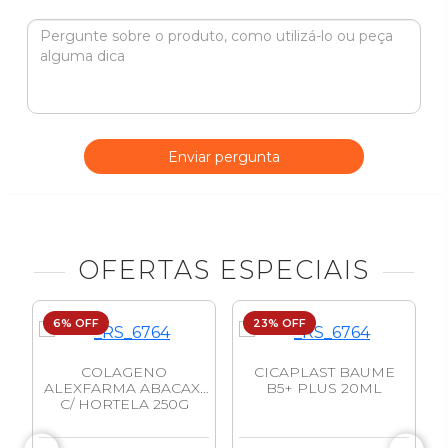
Enviar pergunta
OFERTAS ESPECIAIS
6% OFF
23% OFF
0
COLAGENO
CICAPLAST BAUME
A
ALEXFARMA ABACAXI
B5+ PLUS 20ML
C/ HORTELA 250G