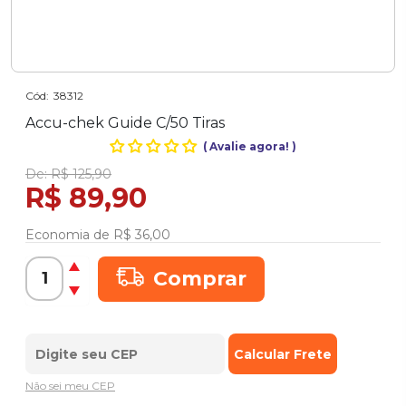
Cód:
38312
Accu-chek Guide C/50 Tiras
(
Avalie agora!
)
De:
R$ 125,90
R$ 89,90
Economia de
R$ 36,00
Comprar
Não sei meu CEP