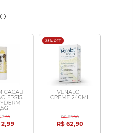
ÃO
25% OFF
26% OFF
M CACAU
VENALOT
VEN
O FPS15
CREME 240ML
RYDERM
,5G
 3,99
R$ 83,90
R$
 2,99
R$ 62,90
R$ 
ou 2x 