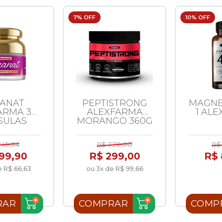
7% OFF
10% OFF
ANAT
PEPTISTRONG
MAGNE
ARMA 30
ALEXFARMA
1 AL
SULAS
MORANGO 360G
245,34
R$ 320,00
R$
99,90
R$ 299,00
R$ 
e R$ 66,63
ou 3x de R$ 99,66
RAR
COMPRAR
COMP