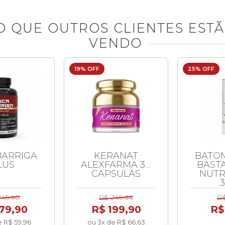
O QUE OUTROS CLIENTES EST
VENDO
19% OFF
25% OFF
BARRIGA
KERANAT
BATO
LUS
ALEXFARMA 30
BASTA
CAPSULAS
NUT
3
245,90
R$ 245,34
R$
79,90
R$ 199,90
R$
e R$ 59,96
ou 3x de R$ 66,63