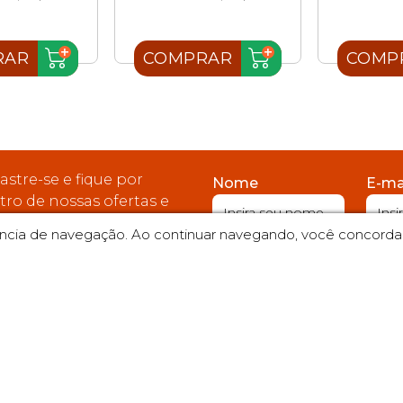
RAR
COMPRAR
COMP
astre-se e fique por
Nome
E-ma
tro de nossas ofertas e
moções.
iência de navegação. Ao continuar navegando, você concord
Atendimento
Televendas