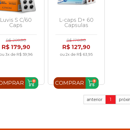
Luvis S C/60
L-caps D+ 60
Caps
Capsulas
R$ 209,90
R$ 170,90
R$ 179,90
R$ 127,90
ou 3x de R$ 59,96
ou 2x de R$ 63,95
OMPRAR
COMPRAR
anterior
1
próx