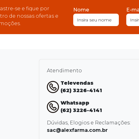
astre-se e fique por
Nome
E-ma
tro de nossas ofertas e
moções.
Atendimento
Televendas
(62) 3226-4141
Whatsapp
(62) 3226-4141
Dúvidas, Elogios e Reclamações:
sac@alexfarma.com.br