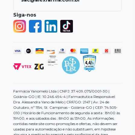
Siga-nos
Farmácia Yanomelo Ltda | CNPJ: 37.409.075/0001-30 |
Goiânia-GO | IE: 10.246.494-4 | Farmacêutica Responsável:
Dra. Alessandra Yano de Melo | CRF/GO: 2147 | Av. 24 de
Outubro, nº 1154, St. Campinas - Goiânia-GO | CEP: 74.505-
010 | Horário de Funcionamento de segunda a sexta : 8h00 às
19h00, e aos sábados das : 8h00 ás 13h00, As informações
contidas neste site como promoções e ofertas, não devem ser
usadas para automedicação e não substituem, em hipótese
alguma a medicação prescrita pelo profissional da área