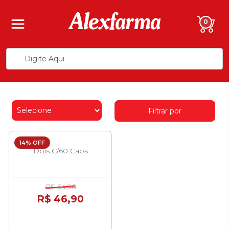
0
Filtrar por
14% OFF
Dois C/60 Caps
R$ 54,96
R$ 46,90