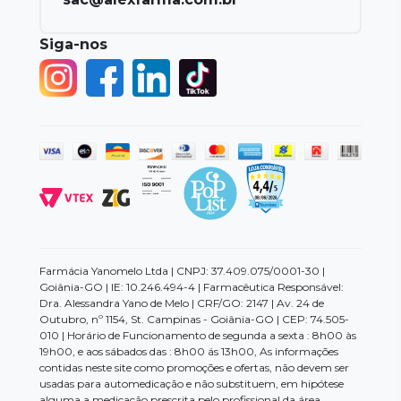
Siga-nos
Farmácia Yanomelo Ltda | CNPJ: 37.409.075/0001-30 |
Goiânia-GO | IE: 10.246.494-4 | Farmacêutica Responsável:
Dra. Alessandra Yano de Melo | CRF/GO: 2147 | Av. 24 de
Outubro, nº 1154, St. Campinas - Goiânia-GO | CEP: 74.505-
010 | Horário de Funcionamento de segunda a sexta : 8h00 às
19h00, e aos sábados das : 8h00 ás 13h00, As informações
contidas neste site como promoções e ofertas, não devem ser
usadas para automedicação e não substituem, em hipótese
alguma a medicação prescrita pelo profissional da área