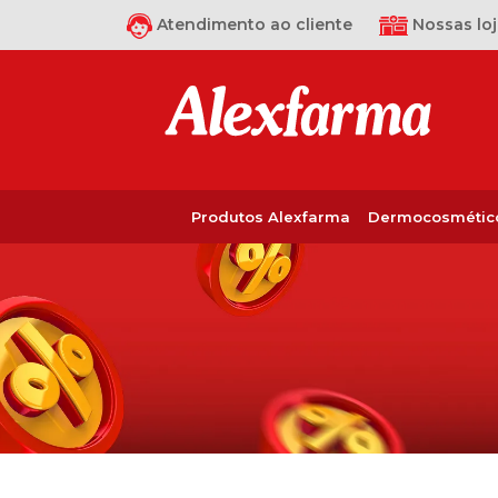
Atendimento ao cliente
Nossas loj
Produtos Alexfarma
Dermocosmétic