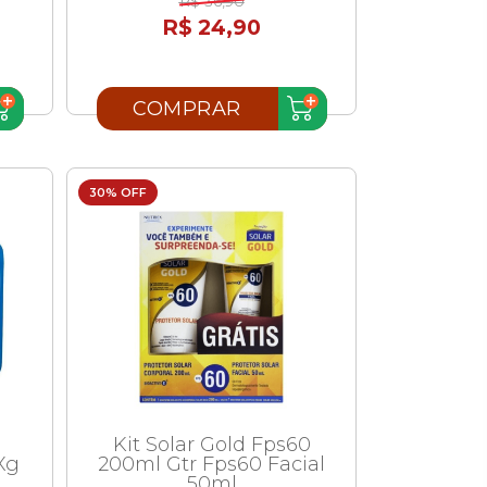
R$ 36,90
R$ 24,90
COMPRAR
30% OFF
Kit Solar Gold Fps60
Xg
200ml Gtr Fps60 Facial
50ml