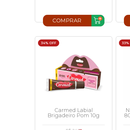
COMPRAR
34% OFF
33%
Carmed Labial
N
Brigadeiro Pom 10g
8