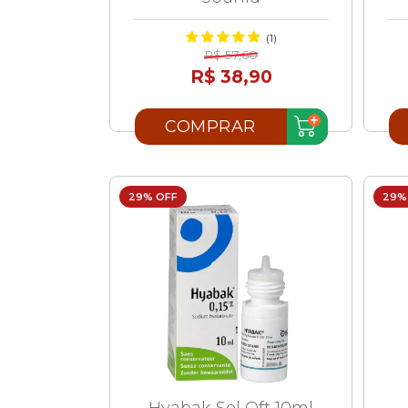
(1)
R$ 57,60
R$ 38,90
COMPRAR
29% OFF
29%
Hyabak Sol Oft 10ml