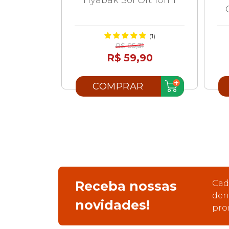
(1)
R$ 85,31
R$ 59,90
COMPRAR
Receba nossas
Cad
den
novidades!
pro