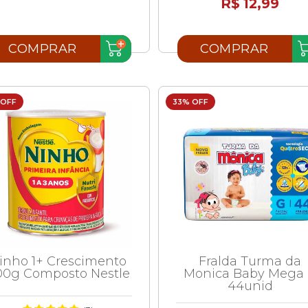
R$ 12,99
COMPRAR
COMPRAR
 OFF
33% OFF
inho 1+ Crescimento
Fralda Turma da
00g Composto Nestle
Monica Baby Mega
44unid