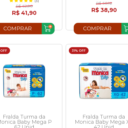
(3)
R$ 58,12
R$ 62,90
R$ 38,90
R$ 41,90
COMPRAR
COMPRAR
 OFF
31% OFF
Fralda Turma da
Fralda Turma da
onica Baby Mega P
Monica Baby Mega 
62 Unid
42 Unid