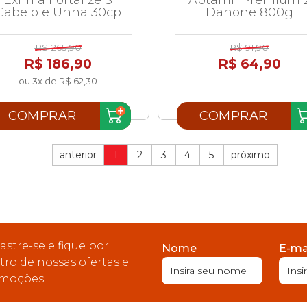
Cabelo e Unha 30cp
Danone 800g
R$ 265,90
R$ 91,90
R$ 186,90
R$ 64,90
ou 3x de R$ 62,30
COMPRAR
COMPRAR
anterior
1
2
3
4
5
próximo
astre-se e fique por
Nome
E-ma
tro de nossas ofertas e
moções.