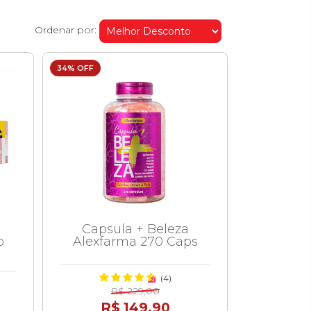
Ordenar por:
34% OFF
Capsula + Beleza
o
Alexfarma 270 Caps
(4)
R$ 229,00
R$ 149,90