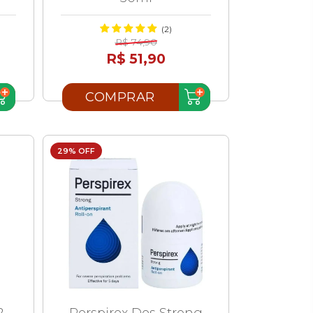
(2)
R$ 74,90
R$ 51,90
COMPRAR
29% OFF
2
Perspirex Des Strong