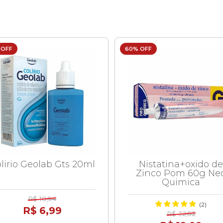
 OFF
60% OFF
lirio Geolab Gts 20ml
Nistatina+oxido de
Zinco Pom 60g Ne
Quimica
R$ 18,94
(2)
R$ 6,99
R$ 32,52