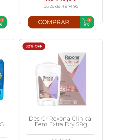
ou 2x de R$ 74,95
COMPRAR
32% OFF
Des Cr Rexona Clinical
 G
Fem Extra Dry 58g