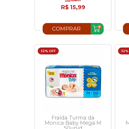
R$ 24,31
R$ 15,99
COMPRAR
32% OFF
32%
Fralda Turma da
Monica Baby Mega M
M
50unid