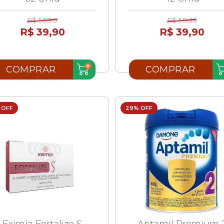
R$ 58,90
R$ 58,36
R$ 39,90
R$ 39,90
COMPRAR
COMPRAR
 OFF
29% OFF
Eximia Fortalize S
Aptamil Premium 