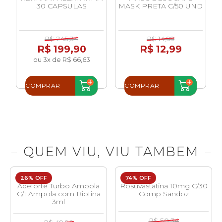
30 CAPSULAS
MASK PRETA C/50 UND
R$ 245,34
R$ 14,99
R$ 199,90
R$ 12,99
ou 3x de R$ 66,63
COMPRAR
COMPRAR
QUEM VIU, VIU TAMBEM
26% OFF
74% OFF
Adeforte Turbo Ampola
Rosuvastatina 10mg C/30
C/1 Ampola com Biotina
Comp Sandoz
3ml
R$ 50,34