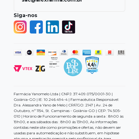
Siga-nos
Farmácia Yanomelo Ltda | CNPJ: 37.409.075/0001-30 |
Goiânia-GO | IE: 10.246.494-4 | Farmacêutica Responsável:
Dra. Alessandra Yano de Melo | CRF/GO: 2147 | Av. 24 de
Outubro, nº 1154, St. Campinas - Goiânia-GO | CEP: 74.505-
010 | Horário de Funcionamento de segunda a sexta : 8h00 às
19h00, e aos sábados das : 8h00 ás 13h00, As informações
contidas neste site como promoções e ofertas, não devem ser
usadas para automedicação e não substituem, em hipótese
alguma a medicação prescrita pelo profissional da área