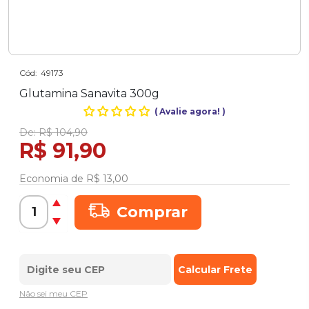
Cód:
49173
Glutamina Sanavita 300g
(
Avalie agora!
)
De:
R$ 104,90
R$ 91,90
Economia de
R$ 13,00
Comprar
Não sei meu CEP