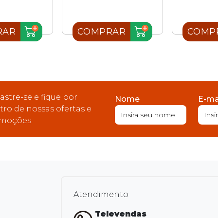
RAR
COMPRAR
COMP
astre-se e fique por
Nome
E-ma
tro de nossas ofertas e
moções.
Atendimento
Televendas