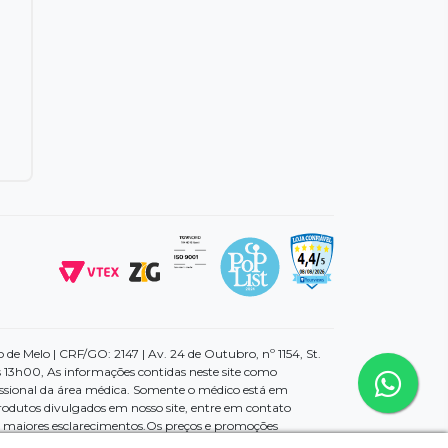
e Melo | CRF/GO: 2147 | Av. 24 de Outubro, nº 1154, St.
 13h00, As informações contidas neste site como
ssional da área médica. Somente o médico está em
rodutos divulgados em nosso site, entre em contato
ra maiores esclarecimentos.Os preços e promoções
reço válido será sempre o exibido no momento da