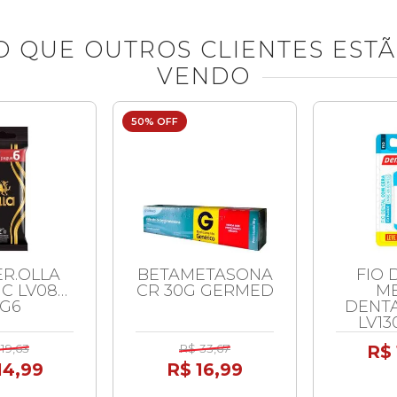
O QUE OUTROS CLIENTES EST
VENDO
50% OFF
R.OLLA
BETAMETASONA
FIO 
C LV08
CR 30G GERMED
M
G6
DENT
LV13
19,63
R$ 33,67
R$ 
14,99
R$ 16,99