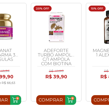
20% OFF
10% OFF
ANAT
ADEFORTE
MAGNE
ARMA 30
TURBO AMPOLA
1 AL
SULAS
C/1 AMPOLA
COM BIOTINA
3ML
245,34
R$ 49,90
R$
99,90
R$ 39,90
R$ 
e R$ 66,63
RAR
COMPRAR
COMP