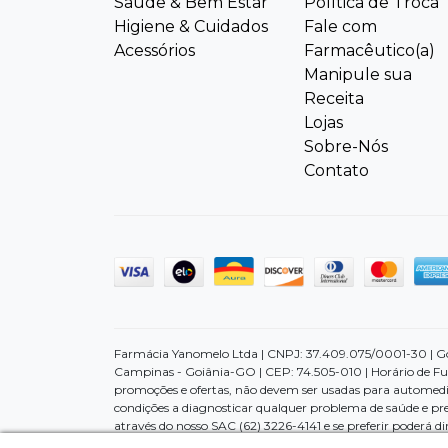
Saúde & Bem Estar
Política de Troca
Higiene & Cuidados
Fale com
Acessórios
Farmacêutico(a)
Manipule sua
Receita
Lojas
Sobre-Nós
Contato
Farmácia Yanomelo Ltda | CNPJ: 37.409.075/0001-30 | Goiâ
Campinas - Goiânia-GO | CEP: 74.505-010 | Horário de Fu
promoções e ofertas, não devem ser usadas para automedi
condições a diagnosticar qualquer problema de saúde e pr
através do nosso SAC (62) 3226-4141 e se preferir poderá 
divulgados no site são válidos apenas para compras feitas