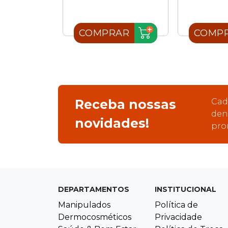
AR
COMPRAR
COMP
Receba nossas
Cad
den
novidades!
pro
DEPARTAMENTOS
INSTITUCIONAL
Manipulados
Política de
Dermocosméticos
Privacidade