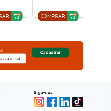
RAR
COMPRAR
COMP
il
Cadastrar
Siga-nos