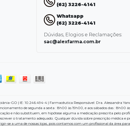
(62) 3226-4141
Whatsapp
(62) 3226-4141
Dúvidas, Elogios e Reclamações:
sac@alexfarma.com.br
nia-GO | IE: 10.246.494-4 | Farmacêutica Responsável: Dra. Alessandra Yano d
ncionamento de segunda a sexta : 8h00 às 19h00, e aos sábados das : 8h00 ás
cação e não substituem, em hipótese alguma a medicação prescrita pelo profi
escrever o tratamento adequado. Qualquer dúvida sobre prescrição médica e p
dirigir-se a uma de nossas lojas, pois contamos com um profissional da área pa
 pela internet, imagens meramente ilustrativas. Em casos de divergências, o p