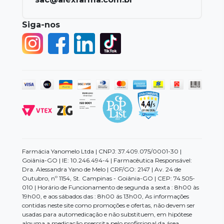
Siga-nos
Farmácia Yanomelo Ltda | CNPJ: 37.409.075/0001-30 |
Goiânia-GO | IE: 10.246.494-4 | Farmacêutica Responsável:
Dra. Alessandra Yano de Melo | CRF/GO: 2147 | Av. 24 de
Outubro, nº 1154, St. Campinas - Goiânia-GO | CEP: 74.505-
010 | Horário de Funcionamento de segunda a sexta : 8h00 às
19h00, e aos sábados das : 8h00 ás 13h00, As informações
contidas neste site como promoções e ofertas, não devem ser
usadas para automedicação e não substituem, em hipótese
alguma a medicação prescrita pelo profissional da área