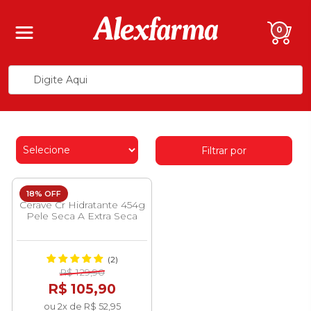
0
Filtrar por
18% OFF
Cerave Cr Hidratante 454g
Pele Seca A Extra Seca
(2)
R$ 129,90
R$ 105,90
ou 2x de R$ 52,95