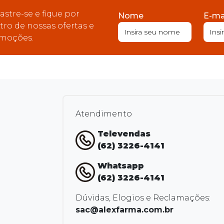
astre-se e fique por
Nome
E-ma
tro de nossas ofertas e
moções.
Atendimento
Televendas
(62) 3226-4141
Whatsapp
(62) 3226-4141
Dúvidas, Elogios e Reclamações:
sac@alexfarma.com.br