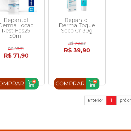
Bepantol
Bepantol
Derma Locao
Derma Toque
Rest Fps25
Seco Cr 30g
50ml
R$ 70,93
R$ 93,91
R$ 39,90
R$ 71,90
OMPRAR
COMPRAR
anterior
1
próx