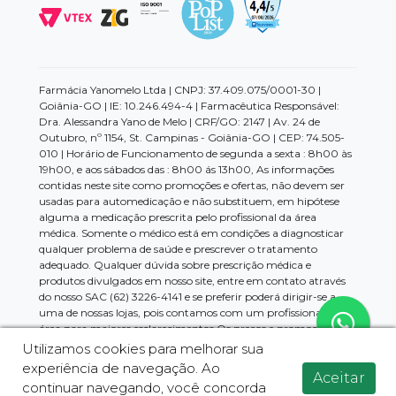
Farmácia Yanomelo Ltda | CNPJ: 37.409.075/0001-30 |
Goiânia-GO | IE: 10.246.494-4 | Farmacêutica Responsável:
Dra. Alessandra Yano de Melo | CRF/GO: 2147 | Av. 24 de
Outubro, nº 1154, St. Campinas - Goiânia-GO | CEP: 74.505-
010 | Horário de Funcionamento de segunda a sexta : 8h00 às
19h00, e aos sábados das : 8h00 ás 13h00, As informações
contidas neste site como promoções e ofertas, não devem ser
usadas para automedicação e não substituem, em hipótese
alguma a medicação prescrita pelo profissional da área
médica. Somente o médico está em condições a diagnosticar
qualquer problema de saúde e prescrever o tratamento
adequado. Qualquer dúvida sobre prescrição médica e
produtos divulgados em nosso site, entre em contato através
do nosso SAC (62) 3226-4141 e se preferir poderá dirigir-se a
uma de nossas lojas, pois contamos com um profissional da
área para maiores esclarecimentos.Os preços e promoções
divulgados no site são válidos apenas para compras feitas pela
Utilizamos cookies para melhorar sua
internet, imagens meramente ilustrativas. Em casos de
experiência de navegação. Ao
divergências, o preço válido será sempre o exibido no
Aceitar
continuar navegando, você concorda
momento da finalização da compra.