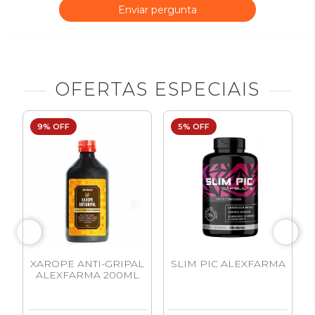
Enviar pergunta
OFERTAS ESPECIAIS
9% OFF
5% OFF
A
XAROPE ANTI-GRIPAL
SLIM PIC ALEXFARMA
ALEXFARMA 200ML