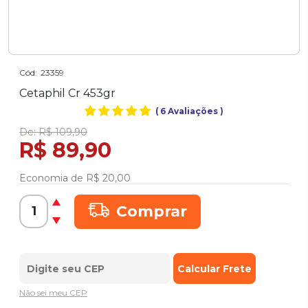
Cód:
23359
Cetaphil Cr 453gr
(
6 Avaliações
)
De:
R$ 109,90
R$ 89,90
Economia de
R$ 20,00
Comprar
Não sei meu CEP