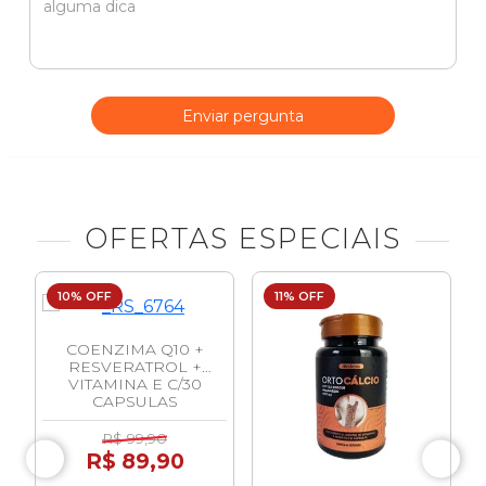
Enviar pergunta
OFERTAS ESPECIAIS
10% OFF
11% OFF
COENZIMA Q10 +
RESVERATROL +
VITAMINA E C/30
CAPSULAS
R$ 99,90
R$ 89,90