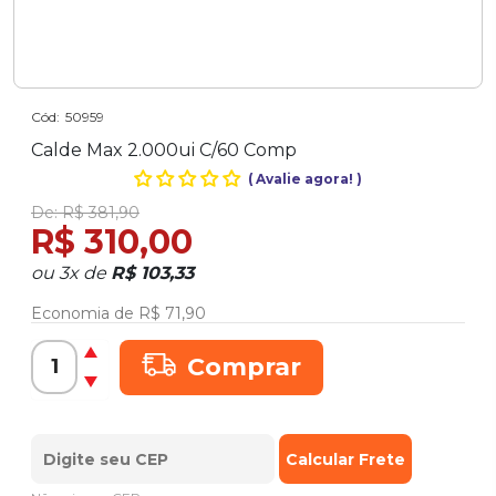
Cód:
50959
Calde Max 2.000ui C/60 Comp
(
Avalie agora!
)
De:
R$ 381,90
R$ 310,00
ou
3
x
de
R$ 103,33
Economia de
R$ 71,90
Comprar