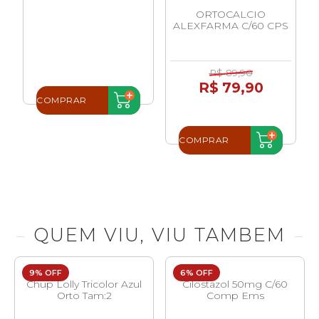
ORTOCALCIO
ALEXFARMA C/60 CPS
R$ 89,90
R$ 79,90
COMPRAR
COMPRAR
QUEM VIU, VIU TAMBEM
9% OFF
6% OFF
Chup Lolly Tricolor Azul
Cilostazol 50mg C/60
Orto Tam:2
Comp Ems