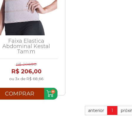
Faixa Elastica
Abdominal Kestal
Tam:m
R$ 206,90
R$ 206,00
ou 3x de R$ 68,66
COMPRAR
anterior
1
próx