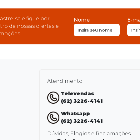
astre-se e fique por
Nome
E-ma
tro de nossas ofertas e
moções.
Atendimento
Televendas
(62) 3226-4141
Whatsapp
(62) 3226-4141
Dúvidas, Elogios e Reclamações: