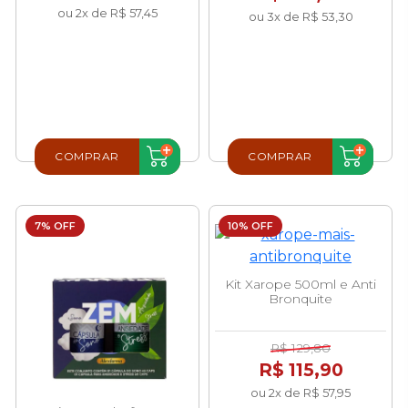
ou 2x de R$ 57,45
ou 3x de R$ 53,30
COMPRAR
COMPRAR
7% OFF
10% OFF
Kit Xarope 500ml e Anti
Bronquite
R$ 129,80
R$ 115,90
ou 2x de R$ 57,95