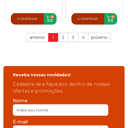
COMPRAR
COMPRAR
anterior
1
2
3
4
próximo
Receba nossas novidades!
Cadastre-se e fique por dentro de nossas
ofertas e promoções.
Nome
E-mail