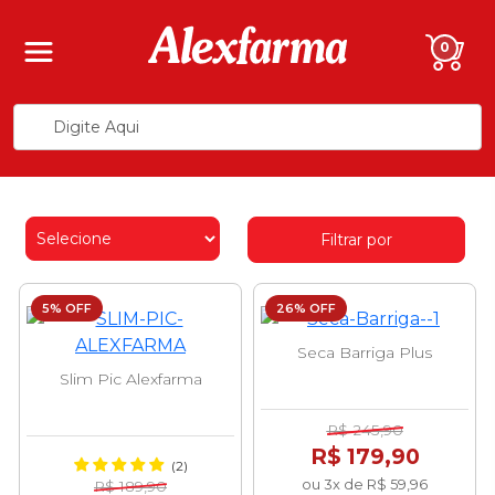
0
Filtrar por
5% OFF
26% OFF
Seca Barriga Plus
Slim Pic Alexfarma
R$ 245,90
R$ 179,90
(2)
ou 3x de R$ 59,96
R$ 189,90