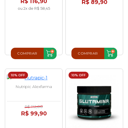
R$ 116,90
R$ 89,90
ou 2x de R$ 58,45
COMPRAR
COMPRAR
10% OFF
10% OFF
Nutripic Alexfarma
R$ 112,00
R$ 99,90