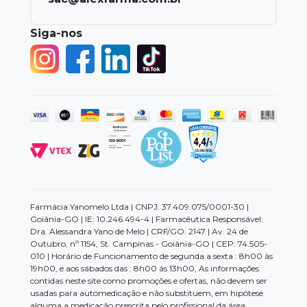
Siga-nos
Farmácia Yanomelo Ltda | CNPJ: 37.409.075/0001-30 |
Goiânia-GO | IE: 10.246.494-4 | Farmacêutica Responsável:
Dra. Alessandra Yano de Melo | CRF/GO: 2147 | Av. 24 de
Outubro, nº 1154, St. Campinas - Goiânia-GO | CEP: 74.505-
010 | Horário de Funcionamento de segunda a sexta : 8h00 às
19h00, e aos sábados das : 8h00 ás 13h00, As informações
contidas neste site como promoções e ofertas, não devem ser
usadas para automedicação e não substituem, em hipótese
alguma a medicação prescrita pelo profissional da área