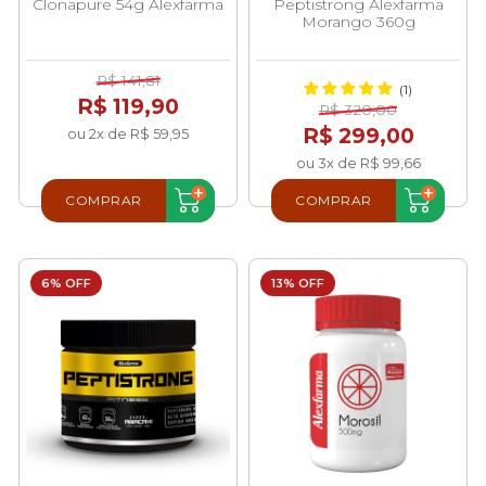
Clonapure 54g Alexfarma
Peptistrong Alexfarma
Morango 360g
R$ 141,81
(1)
R$ 119,90
R$ 320,00
R$ 299,00
ou 2x de R$ 59,95
ou 3x de R$ 99,66
COMPRAR
COMPRAR
6% OFF
13% OFF