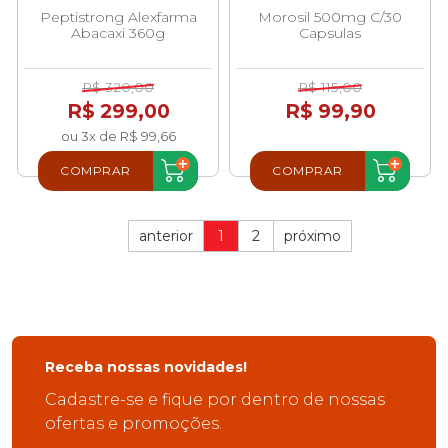
Peptistrong Alexfarma
Morosil 500mg C/30
Abacaxi 360g
Capsulas
R$ 320,00
R$ 115,00
R$ 299,00
R$ 99,90
ou 3x de R$ 99,66
COMPRAR
COMPRAR
anterior
1
2
próximo
Receba nossas novidades!
Cadastre-se e fique por dentro de nossas
ofertas e promoções.