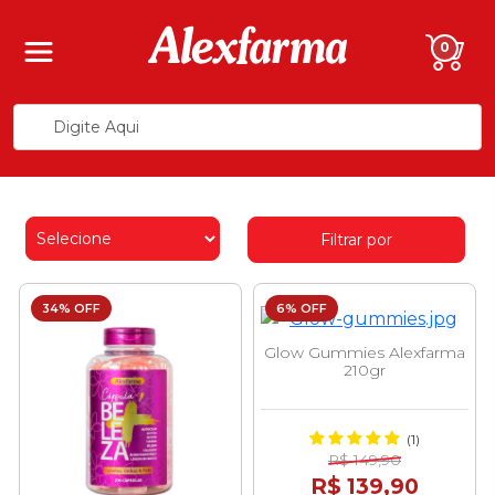
0
Filtrar por
34% OFF
6% OFF
Glow Gummies Alexfarma
210gr
(1)
R$ 149,90
R$ 139,90