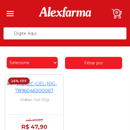
0
Filtrar por
26% OFF
Vidisic Gel 10g
R$ 65,42
R$ 47,90