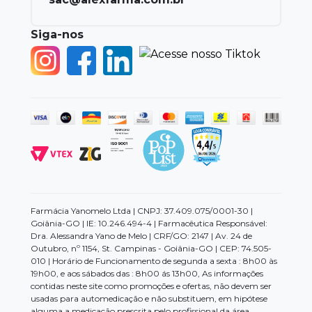
Siga-nos
Farmácia Yanomelo Ltda | CNPJ: 37.409.075/0001-30 |
Goiânia-GO | IE: 10.246.494-4 | Farmacêutica Responsável:
Dra. Alessandra Yano de Melo | CRF/GO: 2147 | Av. 24 de
Outubro, nº 1154, St. Campinas - Goiânia-GO | CEP: 74.505-
010 | Horário de Funcionamento de segunda a sexta : 8h00 às
19h00, e aos sábados das : 8h00 ás 13h00, As informações
contidas neste site como promoções e ofertas, não devem ser
usadas para automedicação e não substituem, em hipótese
alguma a medicação prescrita pelo profissional da área