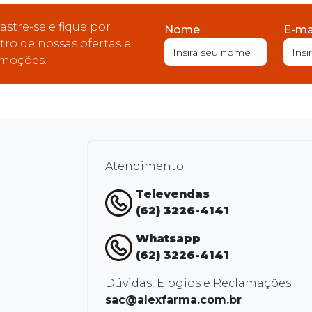
astre-se e fique por
Nome
E-ma
tro de nossas ofertas e
moções.
Atendimento
Televendas
(62) 3226-4141
Whatsapp
(62) 3226-4141
Dúvidas, Elogios e Reclamações:
sac@alexfarma.com.br