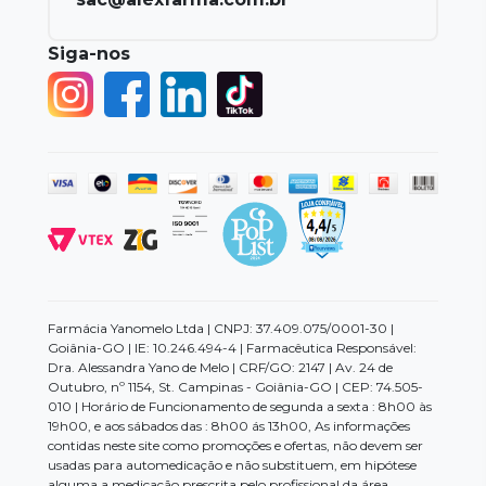
Siga-nos
Farmácia Yanomelo Ltda | CNPJ: 37.409.075/0001-30 |
Goiânia-GO | IE: 10.246.494-4 | Farmacêutica Responsável:
Dra. Alessandra Yano de Melo | CRF/GO: 2147 | Av. 24 de
Outubro, nº 1154, St. Campinas - Goiânia-GO | CEP: 74.505-
010 | Horário de Funcionamento de segunda a sexta : 8h00 às
19h00, e aos sábados das : 8h00 ás 13h00, As informações
contidas neste site como promoções e ofertas, não devem ser
usadas para automedicação e não substituem, em hipótese
alguma a medicação prescrita pelo profissional da área